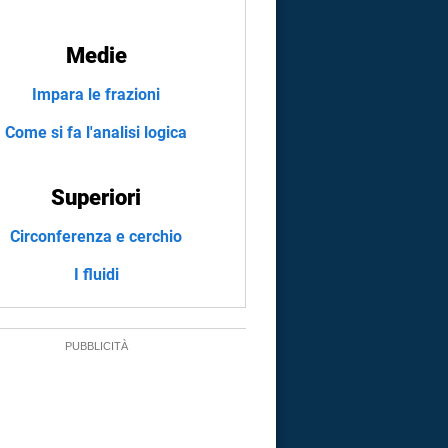
Medie
Impara le frazioni
Come si fa l'analisi logica
Superiori
Circonferenza e cerchio
I fluidi