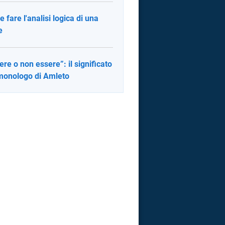
 fare l'analisi logica di una
e
ere o non essere”: il significato
monologo di Amleto