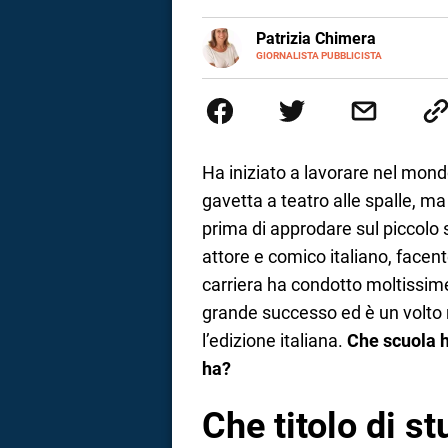
a
E-
Patrizia Chimera
MAIL
LINKEDIN
GIORNALISTA PUBBLICISTA
Giornalista pubblicista, è appas
correnze
della comunicazione ha collabor
comunicazione specializzandosi 
Ha iniziato a lavorare nel mon
gavetta a teatro alle spalle, m
prima di approdare sul piccol
attore e comico italiano, facen
carriera ha condotto moltissime
grande successo ed è un volto n
l’edizione italiana.
Che scuola ha
ha?
Che titolo di s