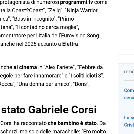
o protagonista di numerosi
programmi tv
come
 "Italia Coast2Coast", "Zelig", "Ninja Warrior
anca", "Boss in incognito", "Primo
ena", "Il contadino cerca moglie",
mentatore per l’Italia dell’Eurovision Song
 anche nel 2026 accanto a
Elettra
 anche
al cinema
in "Alex l’ariete", "Febbre da
LEZI
ole per fare innamorare" e "I soliti idioti 3".
o Rocca", "Una donna per amico", "Boris",
Come
seco
stato Gabriele Corsi
La s
 Corsi ha raccontato
che bambino è stato
. Da
Cris
i scherzi, ma solo delle marachelle: "Ero molto