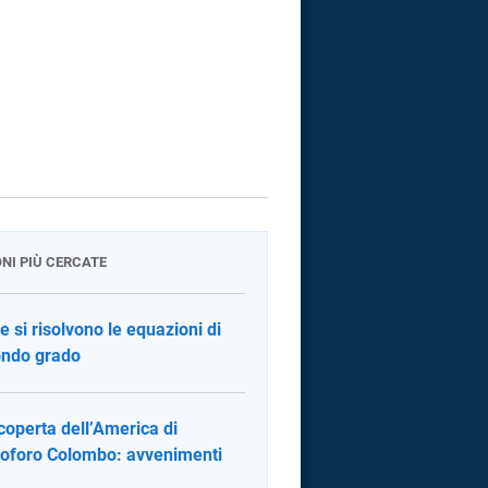
ONI PIÙ CERCATE
 si risolvono le equazioni di
ndo grado
coperta dell’America di
toforo Colombo: avvenimenti