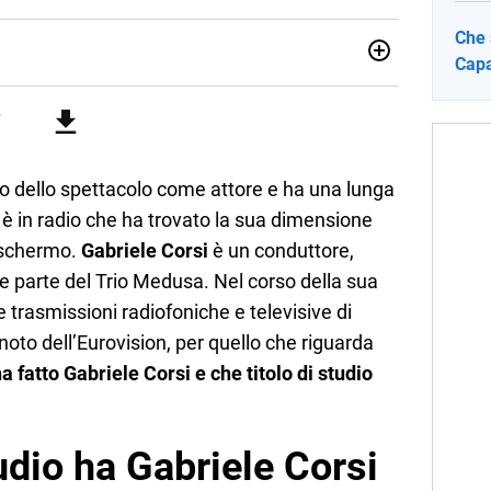
Che 
Capa
sionata di sostenibilità e cultura. Dopo la laurea in scienze
ato con grandi gruppi editoriali e agenzie di
nella scrittura di articoli sul mondo scolastico.
do dello spettacolo come attore e ha una lunga
a è in radio che ha trovato la sua dimensione
o schermo.
Gabriele Corsi
è un conduttore,
te parte del Trio Medusa. Nel corso della sua
 trasmissioni radiofoniche e televisive di
oto dell’Eurovision, per quello che riguarda
 fatto Gabriele Corsi e che titolo di studio
tudio ha Gabriele Corsi