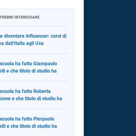
OTREBBE INTERESSARE
 diventare influencer: corsi di
a dall'Italia agli Usa
scuola ha fatto Giampaolo
lli e che titolo di studio ha
scuola ha fatto Roberta
zone e che titolo di studio ha
scuola ha fatto Pierpaolo
lli e che titolo di studio ha