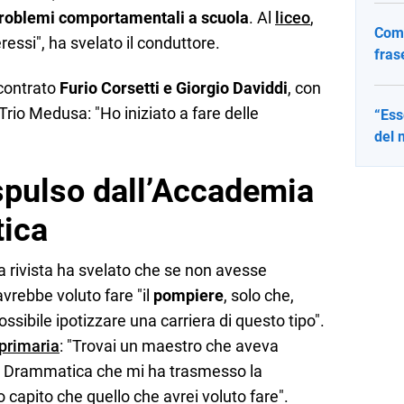
problemi comportamentali a scuola
. Al
liceo
,
Come
eressi", ha svelato il conduttore.
fras
contrato
Furio Corsetti e Giorgio Daviddi
, con
 Trio Medusa: "Ho iniziato a fare delle
“Ess
del 
espulso dall’Accademia
tica
lla rivista ha svelato che se non avesse
 avrebbe voluto fare "il
pompiere
, solo che,
ossibile ipotizzare una carriera di questo tipo".
primaria
: "Trovai un maestro che aveva
e Drammatica che mi ha trasmesso la
o capito che quello che avrei voluto fare".