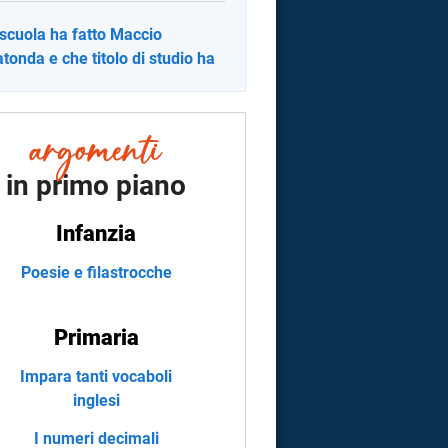
scuola ha fatto Maccio
tonda e che titolo di studio ha
in primo piano
Infanzia
Poesie e filastrocche
Primaria
Impara tanti vocaboli
inglesi
I numeri decimali