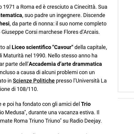
lio 1971 a Roma ed è cresciuto a Cinecittà. Sua
atematica
, suo padre un ingegnere. Discende
hesi
, da parte di nonna: il suo nome completo
to Giuseppe Corsi marchese Flores d’Arcais.
tto al
Liceo scientifico "Cavour"
della capitale,
di Maturità nel 1990. Nello stesso anno ha
ar parte dell’
Accademia d’arte drammatica
ncluso a causa di alcuni problemi con un
ato in
Scienze Politiche
presso l’Università La
ione di 108/110.
e e poi ha fondato con gli amici del
Trio
dio Medusa", durante una vacanza estiva. Il
mate Roma Triuno Triuno" su Radio Deejay.