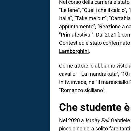
Nel corso della carriera è stat
"Le Iene", "Quelli che il calcio",
Italia", "Take me out", "Cartabi
appuntamento", "Reazione a cat
"Primafestival". Dal 2021 è com
Contest ed è stato confermato
Lamborghini
.
Come attore lo abbiamo visto
cavallo – La mandrakata", "10 reg
In tv, invece, ne "Il maresciall
"Romanzo siciliano".
Che studente è 
Nel 2020 a
Vanity Fair
Gabriele
piccolo non era solito fare tant