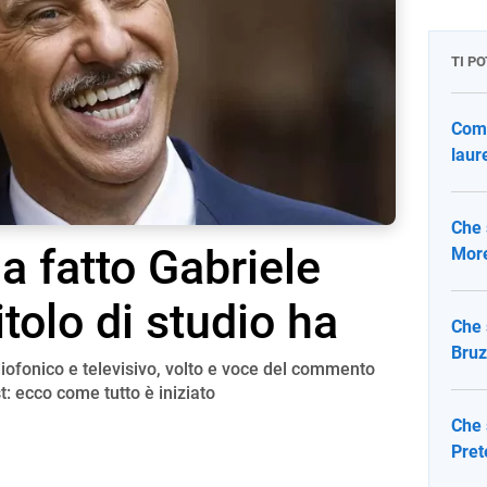
TI P
Come
laure
Che 
a fatto Gabriele
More
itolo di studio ha
Che 
Bruz
iofonico e televisivo, volto e voce del commento
t: ecco come tutto è iniziato
Che 
Prete