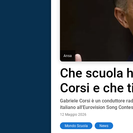
Ansa
Che scuola h
Corsi e che t
Gabriele Corsi è un conduttore rad
italiano all'Eurovision Song Contes
12 Maggio 2026
i
Mondo Scuola
News
tografico