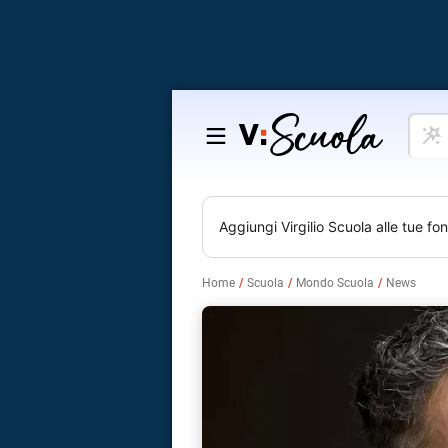
Cosa
Salta
vuoi
al
impar
contenuto
Aggiungi
Virgilio Scuola
alle tue fon
Home
Scuola
Mondo Scuola
News