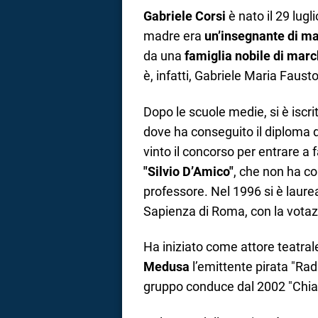
Gabriele Corsi
è nato il 29 lug
madre era
un’insegnante di m
da una
famiglia nobile di marc
è, infatti, Gabriele Maria Faus
Dopo le scuole medie, si è iscri
dove ha conseguito il diploma 
vinto il concorso per entrare a f
"Silvio D’Amico"
, che non ha co
professore. Nel 1996 si è laure
Sapienza di Roma, con la votaz
Ha iniziato come attore teatral
Medusa
l’emittente pirata "Ra
gruppo conduce dal 2002 "Chia