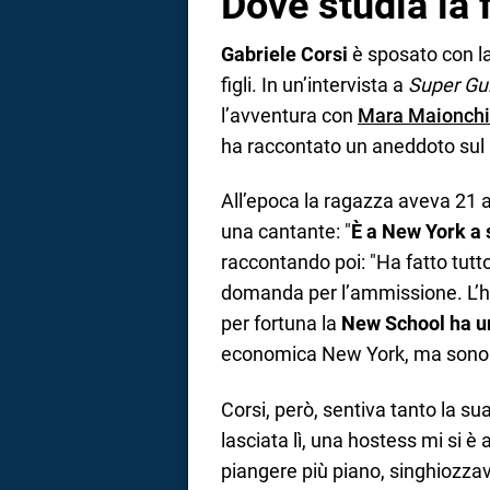
Dove studia la f
Gabriele Corsi
è sposato con la
figli. In un’intervista a
Super Gu
l’avventura con
Mara Maionchi
ha raccontato un aneddoto sul p
All’epoca la ragazza aveva 21 a
una cantante: "
È a New York a 
raccontando poi: "Ha fatto tutto 
domanda per l’ammissione. L’ha 
per fortuna la
New School ha un
economica New York, ma sono 
Corsi, però, sentiva tanto la s
lasciata lì, una hostess mi si è
piangere più piano, singhiozza