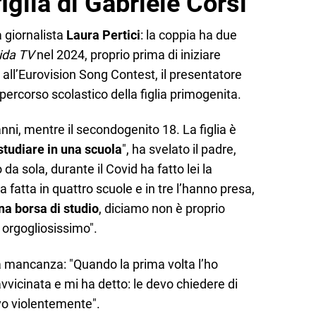
iglia di Gabriele Corsi
 giornalista
Laura Pertici
: la coppia ha due
ida TV
nel 2024, proprio prima di iniziare
all’Eurovision Song Contest, il presentatore
ercorso scolastico della figlia primogenita.
nni, mentre il secondogenito 18. La figlia è
studiare in una scuola
", ha svelato il padre,
da sola, durante il Covid ha fatto lei la
fatta in quattro scuole e in tre l’hanno presa,
a borsa di studio
, diciamo non è proprio
orgogliosissimo".
ua mancanza: "Quando la prima volta l’ho
 avvicinata e mi ha detto: le devo chiedere di
vo violentemente".