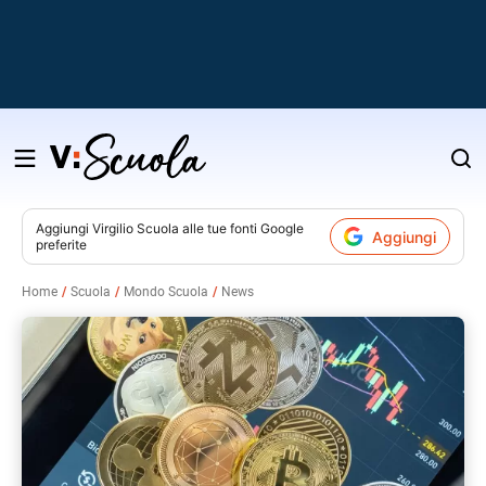
Salta
al
contenuto
Aggiungi
Virgilio Scuola
alle tue fonti Google
Aggiungi
preferite
v
Home
Scuola
Mondo Scuola
News
i