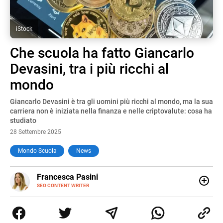
iStock
Che scuola ha fatto Giancarlo
Devasini, tra i più ricchi al
mondo
Giancarlo Devasini è tra gli uomini più ricchi al mondo, ma la sua
carriera non è iniziata nella finanza e nelle criptovalute: cosa ha
studiato
28 Settembre 2025
Mondo Scuola
News
E-
Francesca Pasini
MAIL
SEO CONTENT WRITER
Content Writer laureata in Economia e Gestione delle Arti
e delle Attività Culturali, vivo tra l'Italia e la Spagna. Amo
le diverse sfumature dell'informazione e quelle storie di
vita che parlano di luoghi, viaggi unici, cultura e lifestyle,