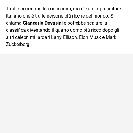
che trasformo in parole scritte per lavoro e per passione.
Tanti ancora non lo conoscono, ma c’è un imprenditore
italiano che è tra le persone più ricche del mondo. Si
chiama
Giancarlo Devasini
e potrebbe scalare la
classifica diventando il quarto uomo più ricco dopo gli
altri celebri miliardari Larry Ellison, Elon Musk e Mark
Zuckerberg.