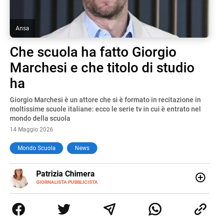
Ansa
Che scuola ha fatto Giorgio
Marchesi e che titolo di studio
ha
Giorgio Marchesi è un attore che si è formato in recitazione in
moltissime scuole italiane: ecco le serie tv in cui è entrato nel
mondo della scuola
14 Maggio 2026
Mondo Scuola
News
E-
Patrizia Chimera
MAIL
LINKEDIN
GIORNALISTA PUBBLICISTA
Giornalista pubblicista, è appassionata di sostenibilità e
cultura. Dopo la laurea in scienze della comunicazione ha
collaborato con grandi gruppi editoriali e agenzie di
comunicazione specializzandosi nella scrittura di articoli