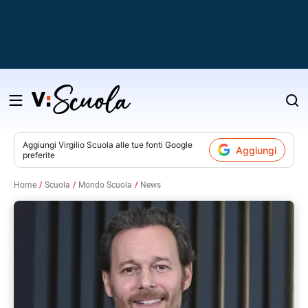
Salta
al
contenuto
Aggiungi
Virgilio Scuola
alle tue fonti Google
Aggiungi
preferite
v
Home
Scuola
Mondo Scuola
News
i