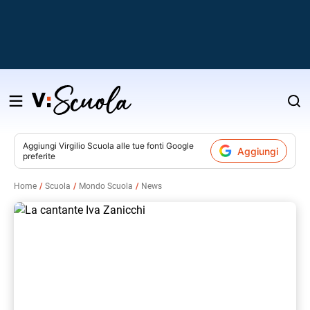
Salta
al
contenuto
Aggiungi
Virgilio Scuola
alle tue fonti Google
Aggiungi
preferite
v
Home
Scuola
Mondo Scuola
News
i