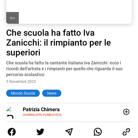
Ipa
Che scuola ha fatto Iva
Zanicchi: il rimpianto per le
superiori
Che scuola ha fatto la cantante italiana Iva Zanicchi: ecco i
ricordi dell'artista e i rimpianti per quello che riguarda il suo
percorso scolastico
5 Novembre 2025
Mondo Scuola
News
E-
Patrizia Chimera
MAIL
LINKEDIN
GIORNALISTA PUBBLICISTA
Giornalista pubblicista, è appassionata di sostenibilità e
cultura. Dopo la laurea in scienze della comunicazione ha
collaborato con grandi gruppi editoriali e agenzie di
comunicazione specializzandosi nella scrittura di articoli