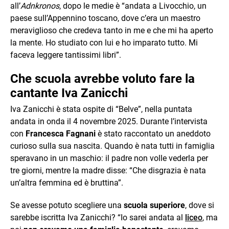
all’
Adnkronos
, dopo le medie è “andata a Livocchio, un
paese sull’Appennino toscano, dove c’era un maestro
meraviglioso che credeva tanto in me e che mi ha aperto
la mente. Ho studiato con lui e ho imparato tutto. Mi
faceva leggere tantissimi libri”.
Che scuola avrebbe voluto fare la
cantante Iva Zanicchi
Iva Zanicchi è stata ospite di “Belve”, nella puntata
andata in onda il 4 novembre 2025. Durante l’intervista
con
Francesca Fagnani
è stato raccontato un aneddoto
curioso sulla sua nascita. Quando è nata tutti in famiglia
speravano in un maschio: il padre non volle vederla per
tre giorni, mentre la madre disse: “Che disgrazia è nata
un’altra femmina ed è bruttina”.
Se avesse potuto scegliere una
scuola superiore
, dove si
sarebbe iscritta Iva Zanicchi? “Io sarei andata al
liceo
, ma