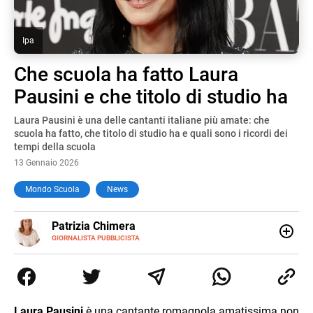
Ipa
Che scuola ha fatto Laura
Pausini e che titolo di studio ha
Laura Pausini è una delle cantanti italiane più amate: che
scuola ha fatto, che titolo di studio ha e quali sono i ricordi dei
tempi della scuola
13 Gennaio 2026
Mondo Scuola
News
E-
Patrizia Chimera
MAIL
LINKEDIN
GIORNALISTA PUBBLICISTA
Giornalista pubblicista, è appassionata di sostenibilità e
cultura. Dopo la laurea in scienze della comunicazione ha
collaborato con grandi gruppi editoriali e agenzie di
comunicazione specializzandosi nella scrittura di articoli
sul mondo scolastico.
Laura Pausini
è una cantante romagnola amatissima non