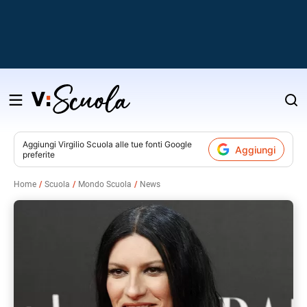
Salta
al
contenuto
Aggiungi
Virgilio Scuola
alle tue fonti Google
Aggiungi
preferite
v
Home
Scuola
Mondo Scuola
News
i