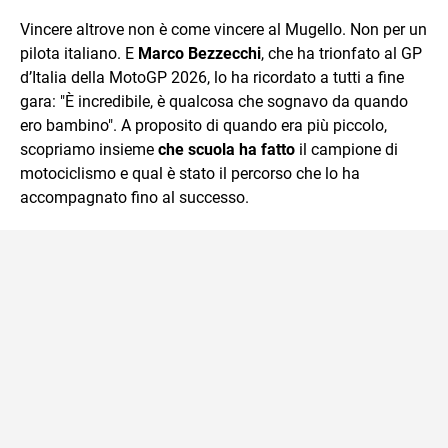
quotidiano, i libri la mia via per evadere e viaggiare con la
Vincere altrove non è come vincere al Mugello. Non per un
mente.
pilota italiano. E
Marco Bezzecchi
, che ha trionfato al GP
d’Italia della MotoGP 2026, lo ha ricordato a tutti a fine
gara: "È incredibile, è qualcosa che sognavo da quando
ero bambino". A proposito di quando era più piccolo,
scopriamo insieme
che scuola ha fatto
il campione di
motociclismo e qual è stato il percorso che lo ha
accompagnato fino al successo.