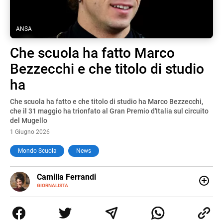
ANSA
Che scuola ha fatto Marco
Bezzecchi e che titolo di studio
ha
Che scuola ha fatto e che titolo di studio ha Marco Bezzecchi,
che il 31 maggio ha trionfato al Gran Premio d'Italia sul circuito
del Mugello
1 Giugno 2026
Mondo Scuola
News
E-
Camilla Ferrandi
MAIL
LINKEDIN
GIORNALISTA
Nata e cresciuta a Grosseto, sono una giornalista
pubblicista laureata in Scienze politiche. Nel 2016 decido
di trasformare la passione per la scrittura in un lavoro, e
da lì non mi sono più fermata. L’attualità è il mio pane