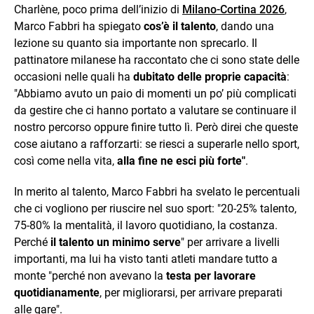
Charlène, poco prima dell’inizio di
Milano-Cortina 2026
,
Marco Fabbri ha spiegato
cos’è il talento
, dando una
lezione su quanto sia importante non sprecarlo. Il
pattinatore milanese ha raccontato che ci sono state delle
occasioni nelle quali ha
dubitato delle proprie capacità
:
"Abbiamo avuto un paio di momenti un po’ più complicati
da gestire che ci hanno portato a valutare se continuare il
nostro percorso oppure finire tutto lì. Però direi che queste
cose aiutano a rafforzarti: se riesci a superarle nello sport,
così come nella vita,
alla fine ne esci più forte"
.
In merito al talento, Marco Fabbri ha svelato le percentuali
che ci vogliono per riuscire nel suo sport: "20-25% talento,
75-80% la mentalità, il lavoro quotidiano, la costanza.
Perché
il talento un minimo serve
" per arrivare a livelli
importanti, ma lui ha visto tanti atleti mandare tutto a
monte "perché non avevano la
testa per lavorare
quotidianamente
, per migliorarsi, per arrivare preparati
alle gare".