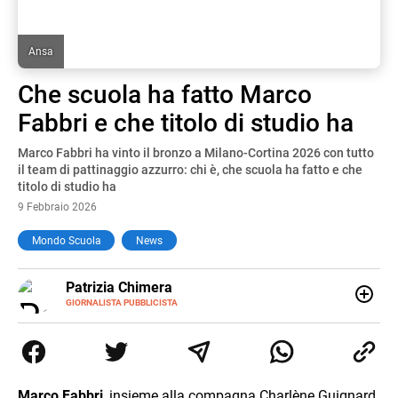
Ansa
Che scuola ha fatto Marco
Fabbri e che titolo di studio ha
Marco Fabbri ha vinto il bronzo a Milano-Cortina 2026 con tutto
il team di pattinaggio azzurro: chi è, che scuola ha fatto e che
titolo di studio ha
9 Febbraio 2026
Mondo Scuola
News
E-
Patrizia Chimera
MAIL
LINKEDIN
GIORNALISTA PUBBLICISTA
Giornalista pubblicista, è appassionata di sostenibilità e
cultura. Dopo la laurea in scienze della comunicazione ha
collaborato con grandi gruppi editoriali e agenzie di
comunicazione specializzandosi nella scrittura di articoli
sul mondo scolastico.
Marco Fabbri
, insieme alla compagna Charlène Guignard