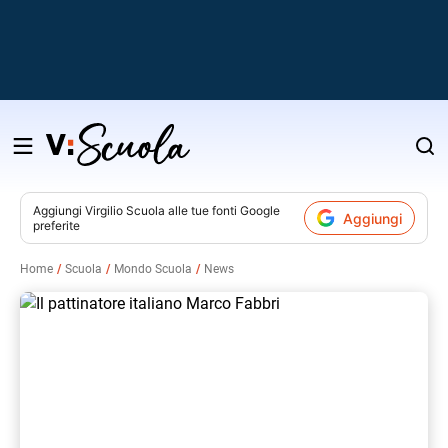
Salta
al
contenuto
Aggiungi
Virgilio Scuola
alle tue fonti Google
Aggiungi
preferite
v
Home
Scuola
Mondo Scuola
News
i