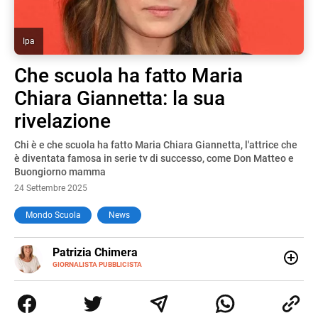
Ipa
Che scuola ha fatto Maria
Chiara Giannetta: la sua
rivelazione
Chi è e che scuola ha fatto Maria Chiara Giannetta, l'attrice che
è diventata famosa in serie tv di successo, come Don Matteo e
Buongiorno mamma
24 Settembre 2025
Mondo Scuola
News
E-
Patrizia Chimera
MAIL
LINKEDIN
GIORNALISTA PUBBLICISTA
Giornalista pubblicista, è appassionata di sostenibilità e
cultura. Dopo la laurea in scienze della comunicazione ha
collaborato con grandi gruppi editoriali e agenzie di
comunicazione specializzandosi nella scrittura di articoli