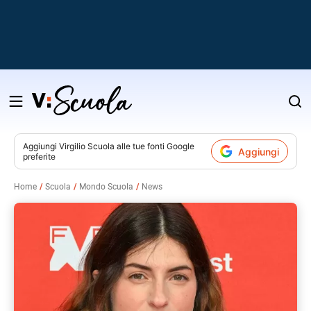
Salta
al
contenuto
Aggiungi
Virgilio Scuola
alle tue fonti Google
Aggiungi
preferite
v
Home
Scuola
Mondo Scuola
News
i