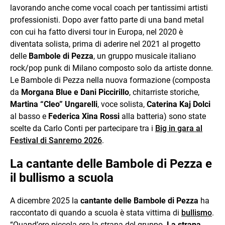
lavorando anche come vocal coach per tantissimi artisti
professionisti.
Dopo aver fatto parte di una band metal
con cui ha fatto diversi tour in Europa, nel 2020 è
diventata solista, prima di aderire nel 2021 al progetto
delle
Bambole di Pezza
, un gruppo musicale italiano
rock/pop punk di Milano composto solo da artiste donne.
Le Bambole di Pezza nella nuova formazione (composta
da
Morgana Blue e Dani Piccirillo
, chitarriste storiche,
Martina “Cleo” Ungarelli
, voce solista,
Caterina Kaj Dolci
al basso e
Federica Xina Rossi
alla batteria) sono state
scelte da Carlo Conti per partecipare tra i
Big in gara al
Festival di Sanremo 2026
.
La cantante delle Bambole di Pezza e
il bullismo a scuola
A dicembre 2025 la
cantante delle Bambole di Pezza
ha
raccontato di quando a scuola è stata vittima di
bullismo
.
“Quand’ero piccola ero la strana del gruppo.
La strana