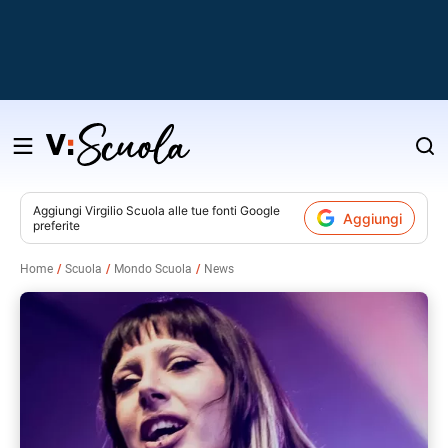
Salta
al
contenuto
Aggiungi
Virgilio Scuola
alle tue fonti Google
Aggiungi
preferite
v
Home
Scuola
Mondo Scuola
News
i