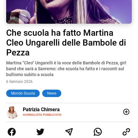
Ipa
Che scuola ha fatto Martina
Cleo Ungarelli delle Bambole di
Pezza
Martina "Cleo" Ungarelli è la voce delle Bambole di Pezza, girl
band che sarà a Sanremo: che scuola ha fatto e i racconti sul
bullismo subito a scuola
6 Gennaio 2026
Mondo Scuola
News
E-
Patrizia Chimera
MAIL
LINKEDIN
GIORNALISTA PUBBLICISTA
Giornalista pubblicista, è appassionata di sostenibilità e
cultura. Dopo la laurea in scienze della comunicazione ha
collaborato con grandi gruppi editoriali e agenzie di
comunicazione specializzandosi nella scrittura di articoli