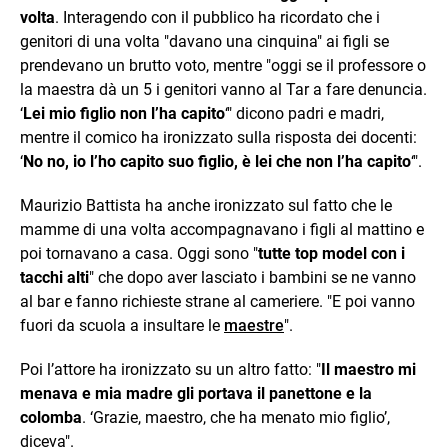
volta
. Interagendo con il pubblico ha ricordato che i
genitori di una volta "davano una cinquina" ai figli se
prendevano un brutto voto, mentre "oggi se il professore o
la maestra dà un 5 i genitori vanno al Tar a fare denuncia.
‘
Lei mio figlio non l’ha capito
‘" dicono padri e madri,
mentre il comico ha ironizzato sulla risposta dei docenti:
‘
No no, io l’ho capito suo figlio, è lei che non l’ha capito
‘".
Maurizio Battista ha anche ironizzato sul fatto che le
mamme di una volta accompagnavano i figli al mattino e
poi tornavano a casa. Oggi sono "
tutte top model con i
tacchi alti
" che dopo aver lasciato i bambini se ne vanno
al bar e fanno richieste strane al cameriere. "E poi vanno
fuori da scuola a insultare le
maestre
".
Poi l’attore ha ironizzato su un altro fatto: "
Il maestro mi
menava e mia madre gli portava il panettone e la
colomba
. ‘Grazie, maestro, che ha menato mio figlio’,
diceva".