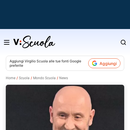
Salta
al
contenuto
Aggiungi
Virgilio Scuola
alle tue fonti Google
Aggiungi
preferite
v
Home
Scuola
Mondo Scuola
News
i