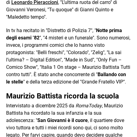
di
Leonardo Pieraccioni
, "L’ultima ruota del carro" di
Giovanni Veronesi, "Tu quoque" di Gianni Quinto e
"Maledetto tempo".
In tv ha recitato in "Distretto di Polizia 7", "
Notte prima
degli esami ’82
", "4 misteri e un funerale". Sono numerosi,
invece, i programmi comici che lo hanno visto
protagonista: "Belli freschi", "Colorado", "Zelig", "La sai
l’ultima? – Digital Edition", "Made in Sud", "Only Fun –
Comico Show", "Italia 1 On stage – Maurizio Battista Tutti
contro tutti". È stato anche concorrente di "
Ballando con
le stelle
" e della terza edizione del "Grande Fratello VIP".
Maurizio Battista ricorda la scuola
Intervistato a dicembre 2025 da
RomaToday
, Maurizio
Battista ha ricordato la sua infanzia e la sua
adolescenza: "
San Giovanni è il cuore
, il quartiere dove
vivo tuttora e tutti i miei ricordi sono qui, ci sono molto
legato. Per farvi capire, quando devo decidere qualche