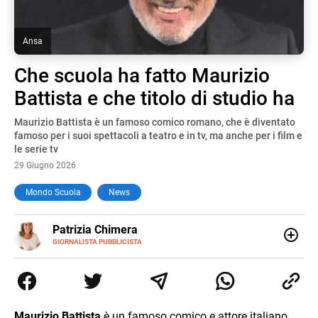
Ansa
Che scuola ha fatto Maurizio
Battista e che titolo di studio ha
Maurizio Battista è un famoso comico romano, che è diventato
famoso per i suoi spettacoli a teatro e in tv, ma anche per i film e
le serie tv
29 Giugno 2026
Mondo Scuola
News
E-
Patrizia Chimera
MAIL
LINKEDIN
GIORNALISTA PUBBLICISTA
Giornalista pubblicista, è appassionata di sostenibilità e
cultura. Dopo la laurea in scienze della comunicazione ha
collaborato con grandi gruppi editoriali e agenzie di
comunicazione specializzandosi nella scrittura di articoli
sul mondo scolastico.
Maurizio Battista
è un famoso comico e attore italiano,