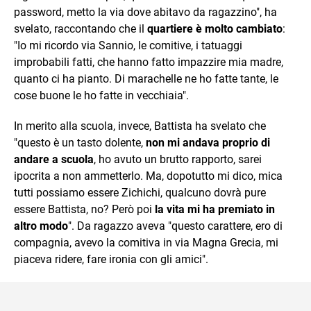
password, metto la via dove abitavo da ragazzino", ha
svelato, raccontando che il
quartiere è molto cambiato
:
"Io mi ricordo via Sannio, le comitive, i tatuaggi
improbabili fatti, che hanno fatto impazzire mia madre,
quanto ci ha pianto. Di marachelle ne ho fatte tante, le
cose buone le ho fatte in vecchiaia".
In merito alla scuola, invece, Battista ha svelato che
"questo è un tasto dolente,
non mi andava proprio di
andare a scuola
, ho avuto un brutto rapporto, sarei
ipocrita a non ammetterlo. Ma, dopotutto mi dico, mica
tutti possiamo essere Zichichi, qualcuno dovrà pure
essere Battista, no? Però poi
la vita mi ha premiato in
altro modo
". Da ragazzo aveva "questo carattere, ero di
compagnia, avevo la comitiva in via Magna Grecia, mi
piaceva ridere, fare ironia con gli amici".