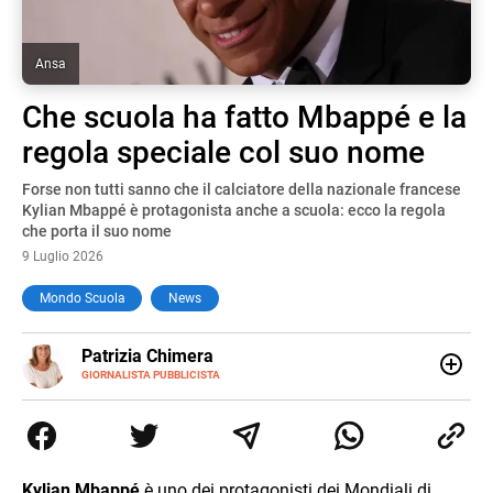
Ansa
Che scuola ha fatto Mbappé e la
regola speciale col suo nome
Forse non tutti sanno che il calciatore della nazionale francese
Kylian Mbappé è protagonista anche a scuola: ecco la regola
che porta il suo nome
9 Luglio 2026
Mondo Scuola
News
E-
Patrizia Chimera
MAIL
LINKEDIN
GIORNALISTA PUBBLICISTA
Giornalista pubblicista, è appassionata di sostenibilità e
cultura. Dopo la laurea in scienze della comunicazione ha
collaborato con grandi gruppi editoriali e agenzie di
comunicazione specializzandosi nella scrittura di articoli
sul mondo scolastico.
Kylian Mbappé
è uno dei protagonisti dei Mondiali di