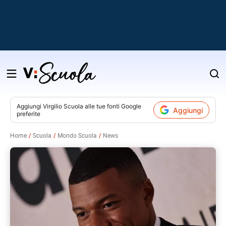
Salta
al
contenuto
Aggiungi
Virgilio Scuola
alle tue fonti Google
Aggiungi
preferite
v
Home
Scuola
Mondo Scuola
News
i