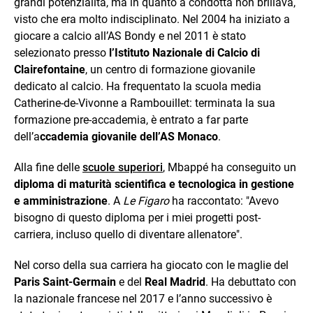
grandi potenzialità, ma in quanto a condotta non brillava,
visto che era molto indisciplinato. Nel 2004 ha iniziato a
giocare a calcio all’AS Bondy e nel 2011 è stato
selezionato presso
l’Istituto Nazionale di Calcio di
Clairefontaine
, un centro di formazione giovanile
dedicato al calcio. Ha frequentato la scuola media
Catherine-de-Vivonne a Rambouillet: terminata la sua
formazione pre-accademia, è entrato a far parte
dell’a
ccademia giovanile dell’AS Monaco
.
Alla fine delle
scuole superiori
, Mbappé ha conseguito un
diploma di maturità scientifica e tecnologica in gestione
e amministrazione
. A
Le Figaro
ha raccontato: "Avevo
bisogno di questo diploma per i miei progetti post-
carriera, incluso quello di diventare allenatore".
Nel corso della sua carriera ha giocato con le maglie del
Paris Saint-Germain
e del
Real Madrid
. Ha debuttato con
la nazionale francese nel 2017 e l’anno successivo è