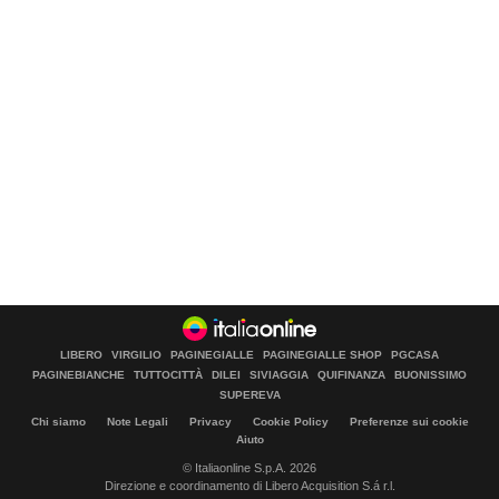
LIBERO
VIRGILIO
PAGINEGIALLE
PAGINEGIALLE SHOP
PGCASA
PAGINEBIANCHE
TUTTOCITTÀ
DILEI
SIVIAGGIA
QUIFINANZA
BUONISSIMO
SUPEREVA
Chi siamo
Note Legali
Privacy
Cookie Policy
Preferenze sui cookie
Aiuto
© Italiaonline S.p.A. 2026
Direzione e coordinamento di Libero Acquisition S.á r.l.