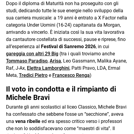
Dopo il diploma di Maturità non ha proseguito con gli
studi, dedicando tutte le sue energie nello sviluppo della
sua carriera musicale: a 19 anni è entrato a X Factor nella
categoria Under Uomini (16-24) capitanata da Morgan,
arrivando a vincerlo. È iniziata così la sua vita lavorativa
da cantautore costellata di successi, pause e riprese, fino
all’esperienza al
Festival di Sanremo 2026
, in cui
gareggia con altri 29 Big
(tra i quali troviamo anche
Tommaso Paradiso
,
Arisa
, Leo Gassmann, Malika Ayane,
Raf, J-Ax,
Elettra Lamborghini
, Patti Pravo, LDA, Ermal
Meta,
Tredici Pietro
e
Francesco Renga
)
Il voto in condotta e il rimpianto di
Michele Bravi
Durante gli anni scolastici al liceo Classico, Michele Bravi
ha confessato che sebbene fosse un “secchione”, aveva
una
vena ribelle
ed era spesso critico verso i professori
che non lo soddisfacevano come “maestri di vita”. Il