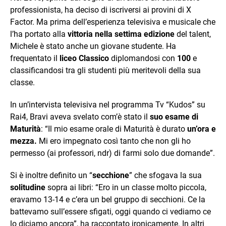
professionista, ha deciso di iscriversi ai provini di X
Factor. Ma prima dell’esperienza televisiva e musicale che
l’ha portato alla
vittoria nella settima edizione
del talent,
Michele è stato anche un giovane studente. Ha
frequentato il
liceo Classico
diplomandosi con
100
e
classificandosi tra gli studenti più meritevoli della sua
classe.
In un’intervista televisiva nel programma Tv “Kudos” su
Rai4, Bravi aveva svelato com’è stato il
suo esame di
Maturità
: “Il mio esame orale di Maturità è durato
un’ora e
mezza.
Mi ero impegnato così tanto che non gli ho
permesso (ai professori, ndr) di farmi solo due domande”.
Si è inoltre definito un “
secchione
” che sfogava la sua
solitudine
sopra ai libri: “Ero in un classe molto piccola,
eravamo 13-14 e c’era un bel gruppo di secchioni. Ce la
battevamo sull’essere sfigati, oggi quando ci vediamo ce
lo diciamo ancora”, ha raccontato ironicamente. In altri