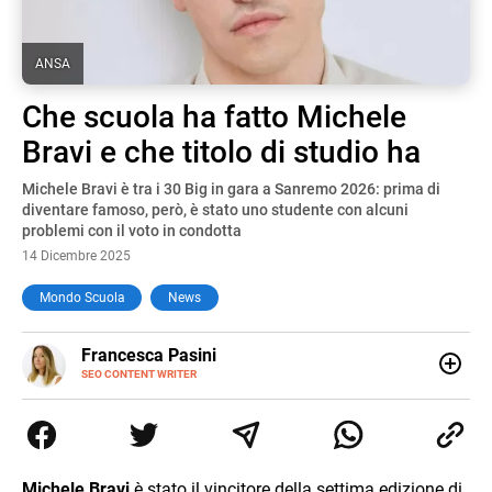
ANSA
Che scuola ha fatto Michele
Bravi e che titolo di studio ha
Michele Bravi è tra i 30 Big in gara a Sanremo 2026: prima di
diventare famoso, però, è stato uno studente con alcuni
problemi con il voto in condotta
14 Dicembre 2025
Mondo Scuola
News
E-
Francesca Pasini
MAIL
SEO CONTENT WRITER
Content Writer laureata in Economia e Gestione delle Arti
e delle Attività Culturali, vivo tra l'Italia e la Spagna. Amo
le diverse sfumature dell'informazione e quelle storie di
vita che parlano di luoghi, viaggi unici, cultura e lifestyle,
che trasformo in parole scritte per lavoro e per passione.
Michele Bravi
è stato il vincitore della settima edizione di