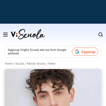
Salta
al
contenuto
Aggiungi
Virgilio Scuola
alle tue fonti Google
Aggiungi
preferite
v
Home
Scuola
Mondo Scuola
News
i