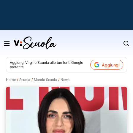
Salta
al
contenuto
Aggiungi
Virgilio Scuola
alle tue fonti Google
Aggiungi
preferite
v
Home
Scuola
Mondo Scuola
News
i