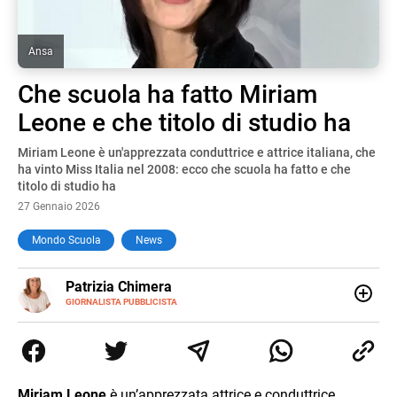
Ansa
Che scuola ha fatto Miriam
Leone e che titolo di studio ha
Miriam Leone è un'apprezzata conduttrice e attrice italiana, che
ha vinto Miss Italia nel 2008: ecco che scuola ha fatto e che
titolo di studio ha
27 Gennaio 2026
Mondo Scuola
News
E-
Patrizia Chimera
MAIL
LINKEDIN
GIORNALISTA PUBBLICISTA
Giornalista pubblicista, è appassionata di sostenibilità e
cultura. Dopo la laurea in scienze della comunicazione ha
collaborato con grandi gruppi editoriali e agenzie di
comunicazione specializzandosi nella scrittura di articoli
sul mondo scolastico.
Miriam Leone
è un’apprezzata attrice e conduttrice