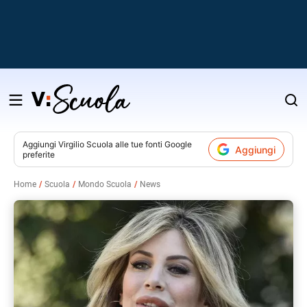
Salta
al
contenuto
Aggiungi
Virgilio Scuola
alle tue fonti Google
Aggiungi
preferite
v
Home
Scuola
Mondo Scuola
News
i