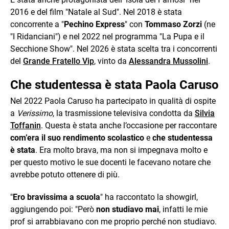
2016 e del film "Natale al Sud". Nel 2018 è stata
concorrente a "
Pechino Express
" con
Tommaso Zorzi
(ne
"I Ridanciani") e nel 2022 nel programma "La Pupa e il
Secchione Show". Nel 2026 è stata scelta tra i concorrenti
del
Grande Fratello Vip
, vinto da
Alessandra Mussolini
.
Che studentessa è stata Paola Caruso
Nel 2022 Paola Caruso ha partecipato in qualità di ospite
a
Verissimo
, la trasmissione televisiva condotta da
Silvia
Toffanin
. Questa è stata anche l’occasione per raccontare
com’era il suo rendimento scolastico
e
che studentessa
è stata
. Era molto brava, ma non si impegnava molto e
per questo motivo le sue docenti le facevano notare che
avrebbe potuto ottenere di più.
"
Ero bravissima a scuola
" ha raccontato la showgirl,
aggiungendo poi: "Però
non studiavo mai
, infatti le mie
prof si arrabbiavano con me proprio perché non studiavo.