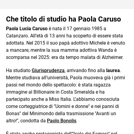
Che titolo di studio ha Paola Caruso
Paola Lucia Caruso
è nata il 17 gennaio 1985 a
Catanzaro. All’età di 13 anni ha scoperto di essere stata
adottata. Nel 2015 il suo papà adottivo Michele è venuto
a mancare, mentre la sua mamma adottiva Wanda è
scomparsa nel 2025: era da tempo malata di Alzheimer.
Ha studiato
Giurisprudenza
, arrivando fino alla
laurea
.
Mentre studiava all’università, Paola muoveva già i primi
passi nel mondo dello spettacolo: è stata ragazza
immagine al Billionaire in Costa Smeralda e ha
partecipato anche a Miss Italia. L’abbiamo conosciuta
come corteggiatrice di "Uomini e donne" e nei panni di
Bonas" del Minimondo della trasmissione "Avanti un
altro!", condotta da
Paolo Bonolis
.
È stata anche protagonista dell'"Isola dei Famosi" nel