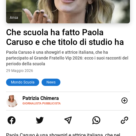
Ansa
Che scuola ha fatto Paola
Caruso e che titolo di studio ha
Paola Caruso è una showgirl e attrice italiana, che ha
partecipato al Grande Fratello Vip 2026: ecco i suoi racconti del
periodo della scuola
29 Maggio 2026
Mondo Scuola
News
E-
Patrizia Chimera
MAIL
LINKEDIN
GIORNALISTA PUBBLICISTA
Giornalista pubblicista, è appassionata di sostenibilità e
cultura. Dopo la laurea in scienze della comunicazione ha
collaborato con grandi gruppi editoriali e agenzie di
comunicazione specializzandosi nella scrittura di articoli
sul mondo scolastico.
Paola Caruso è una showgirl e attrice italiana, che nel