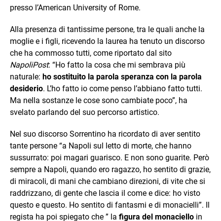
presso l’American University of Rome.
Alla presenza di tantissime persone, tra le quali anche la
moglie e i figli, ricevendo la laurea ha tenuto un discorso
che ha commosso tutti, come riportato dal sito
NapoliPost
: “Ho fatto la cosa che mi sembrava più
naturale:
ho sostituito la parola speranza con la parola
desiderio
. L’ho fatto io come penso l’abbiano fatto tutti.
Ma nella sostanze le cose sono cambiate poco”, ha
svelato parlando del suo percorso artistico.
Nel suo discorso Sorrentino ha ricordato di aver sentito
tante persone “a Napoli sul letto di morte, che hanno
sussurrato: poi magari guarisco. E non sono guarite. Però
sempre a Napoli, quando ero ragazzo, ho sentito di grazie,
di miracoli, di mani che cambiano direzioni, di vite che si
raddrizzano, di gente che lascia il come e dice: ho visto
questo e questo. Ho sentito di fantasmi e di monacielli”. Il
regista ha poi spiegato che ” la
figura del monaciello
in