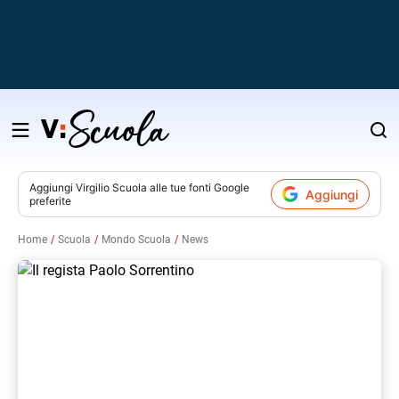
Salta
al
contenuto
Aggiungi
Virgilio Scuola
alle tue fonti Google
Aggiungi
preferite
v
Home
Scuola
Mondo Scuola
News
i