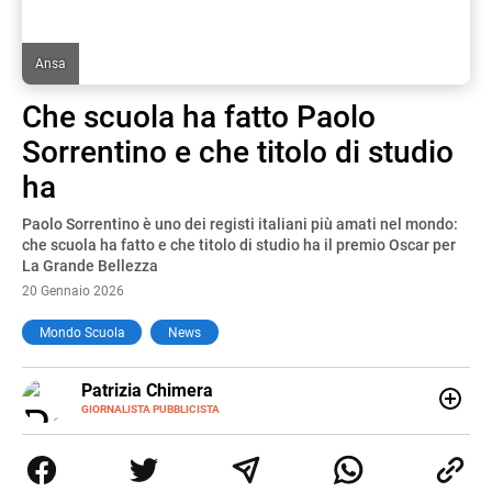
Ansa
Che scuola ha fatto Paolo
Sorrentino e che titolo di studio
ha
Paolo Sorrentino è uno dei registi italiani più amati nel mondo:
che scuola ha fatto e che titolo di studio ha il premio Oscar per
La Grande Bellezza
20 Gennaio 2026
Mondo Scuola
News
E-
Patrizia Chimera
MAIL
LINKEDIN
GIORNALISTA PUBBLICISTA
Giornalista pubblicista, è appassionata di sostenibilità e
cultura. Dopo la laurea in scienze della comunicazione ha
collaborato con grandi gruppi editoriali e agenzie di
comunicazione specializzandosi nella scrittura di articoli