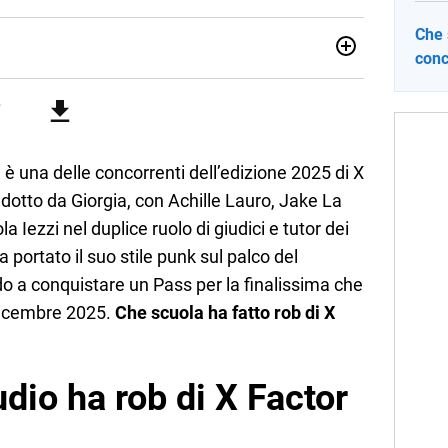
Che 
conc
sionata di sostenibilità e cultura. Dopo la laurea in scienze
ato con grandi gruppi editoriali e agenzie di
nella scrittura di articoli sul mondo scolastico.
, è una delle concorrenti dell’edizione 2025 di X
ndotto da Giorgia, con Achille Lauro, Jake La
 Iezzi nel duplice ruolo di giudici e tutor dei
 ha portato il suo stile punk sul palco del
o a conquistare un Pass per la finalissima che
 dicembre 2025.
Che scuola ha fatto rob di X
udio ha rob di X Factor