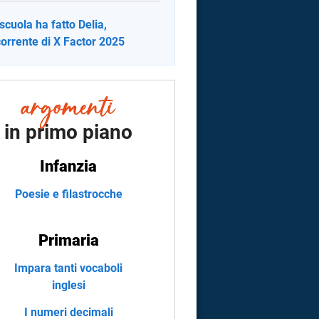
scuola ha fatto Delia,
orrente di X Factor 2025
in primo piano
Infanzia
Poesie e filastrocche
Primaria
Impara tanti vocaboli
inglesi
I numeri decimali