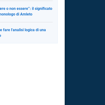
ere o non essere”: il significato
monologo di Amleto
 fare l'analisi logica di una
e