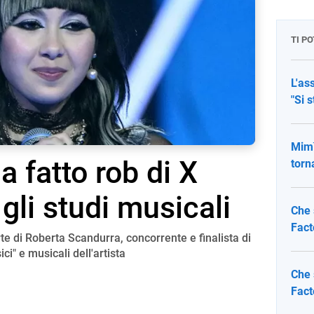
TI P
L'as
"Si 
Mimì
 fatto rob di X
torn
gli studi musicali
Che 
Fact
te di Roberta Scandurra, concorrente e finalista di
ci" e musicali dell'artista
Che 
Fact