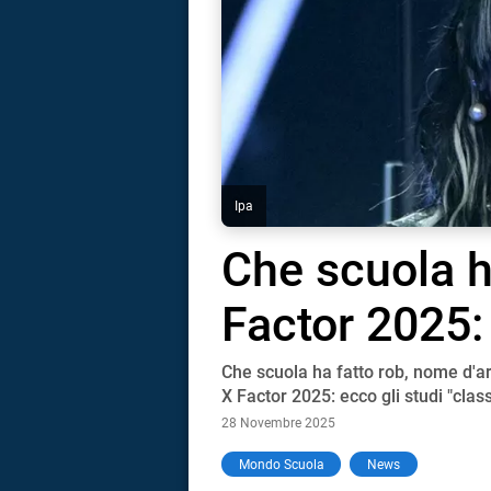
Ipa
Che scuola ha
Factor 2025: 
Che scuola ha fatto rob, nome d'ar
X Factor 2025: ecco gli studi "classi
28 Novembre 2025
i
Mondo Scuola
News
tografico