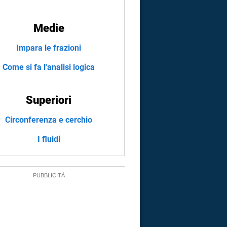
Medie
Impara le frazioni
Come si fa l'analisi logica
Superiori
Circonferenza e cerchio
I fluidi