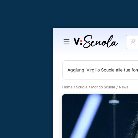
Cosa
Salta
vuoi
al
impar
contenuto
Aggiungi
Virgilio Scuola
alle tue fon
Home
Scuola
Mondo Scuola
News