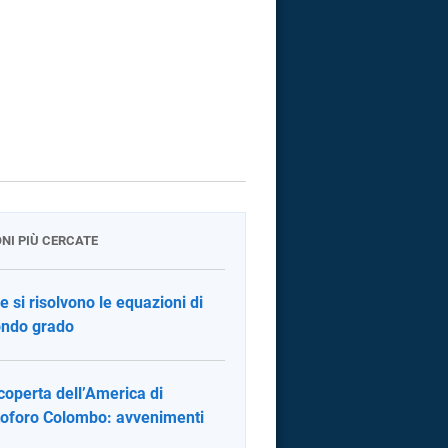
ONI PIÙ CERCATE
 si risolvono le equazioni di
ndo grado
coperta dell’America di
toforo Colombo: avvenimenti