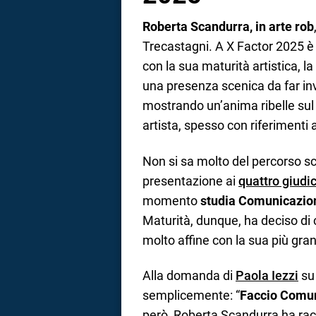
Roberta Scandurra, in arte rob
Trecastagni. A X Factor 2025 è u
con la sua maturità artistica, l
una presenza scenica da far inv
mostrando un’anima ribelle sul 
artista, spesso con riferimenti 
Non si sa molto del percorso sc
presentazione ai
quattro giudic
momento
studia Comunicazion
Maturità, dunque, ha deciso di 
molto affine con la sua più gra
Alla domanda di
Paola Iezzi
su 
semplicemente: “
Faccio Comu
però, Roberta Scandurra ha racc