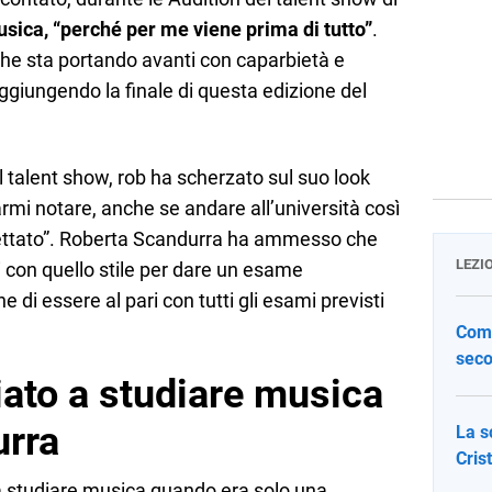
sica, “perché per me viene prima di tutto”
.
che sta portando avanti con caparbietà e
ggiungendo la finale di questa edizione del
 talent show, rob ha scherzato sul suo look
mi notare, anche se andare all’università così
ettato”. Roberta Scandurra ha ammesso che
LEZI
 con quello stile per dare un esame
 di essere al pari con tutti gli esami previsti
Come
seco
iato a studiare musica
urra
La s
Cris
a studiare musica quando era solo una