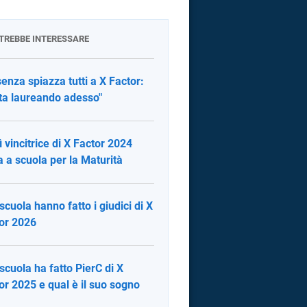
OTREBBE INTERESSARE
senza spiazza tutti a X Factor:
sta laureando adesso"
 vincitrice di X Factor 2024
a a scuola per la Maturità
scuola hanno fatto i giudici di X
or 2026
scuola ha fatto PierC di X
or 2025 e qual è il suo sogno