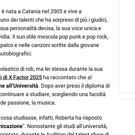
, è nata a Catania nel 2005 e vive a
no dei talenti che ha sorpreso di più i giudici,
a sua personalità decisa, la sua voce unica e
idia. Il suo stile mescola pop punk e pop rock,
palco e nelle canzoni scritte dalla giovane
autobiografici.
olastico di rob, ma lei stessa durante la sua
i di X Factor 2025
ha raccontato che al
e all’Università
. Dopo aver preso il diploma di
continuare a studiare, scegliendo una facoltà
nde passione, la musica.
cosa studiasse, infatti, Roberta ha risposto
nicazione
“. Nonostante gli studi all’università,
ontato, durante le Audition del talent show di