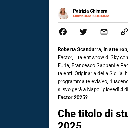
a
E-
Patrizia Chimera
MAIL
LINKEDIN
GIORNALISTA PUBBLICISTA
Giornalista pubblicista, è appas
correnze
della comunicazione ha collabor
comunicazione specializzandosi 
Roberta Scandurra, in arte rob
Factor, il talent show di Sky co
Furia, Francesco Gabbani e Paola
talenti. Originaria della Sicilia,
programma televisivo, riuscend
si svolgerà a Napoli giovedì 4
Factor 2025?
Che titolo di st
2025