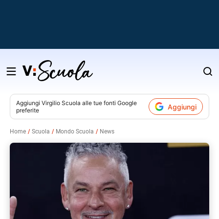
Salta
al
contenuto
Aggiungi
Virgilio Scuola
alle tue fonti Google
Aggiungi
preferite
v
Home
Scuola
Mondo Scuola
News
i