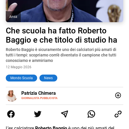
Ansa
Che scuola ha fatto Roberto
Baggio e che titolo di studio ha
Roberto Baggio è sicuramente uno dei calciatori più amati di
tutti i tempi: scopriamo com'è diventato il campione che tutti
conosciamo e ammiriamo
12 Maggio 2026
Mondo Scuola
News
E-
Patrizia Chimera
MAIL
LINKEDIN
GIORNALISTA PUBBLICISTA
Giornalista pubblicista, è appassionata di sostenibilità e
cultura. Dopo la laurea in scienze della comunicazione ha
collaborato con grandi gruppi editoriali e agenzie di
comunicazione specializzandosi nella scrittura di articoli
sul mondo scolastico.
L’ex calciatore
Roberto Baggio
è uno dei più amati del