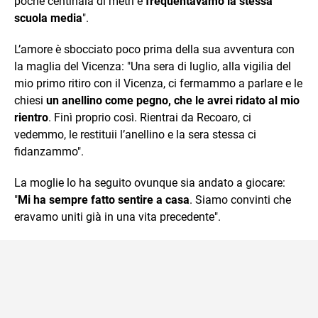
poche centinaia di metri e
frequentavamo la stessa
scuola media
".
L’amore è sbocciato poco prima della sua avventura con
la maglia del Vicenza: "Una sera di luglio, alla vigilia del
mio primo ritiro con il Vicenza, ci fermammo a parlare e le
chiesi
un anellino come pegno, che le avrei ridato al mio
rientro
. Finì proprio così. Rientrai da Recoaro, ci
vedemmo, le restituii l’anellino e la sera stessa ci
fidanzammo".
La moglie lo ha seguito ovunque sia andato a giocare:
"
Mi ha sempre fatto sentire a casa
. Siamo convinti che
eravamo uniti già in una vita precedente".