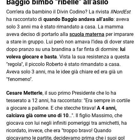
Baggio bimbo "ribelle" all’asilo
Com’era da bambino il Divin Codino? La rivista
IlNordEst
ha raccontato di
quando Baggio andava all’asilo
: aveva
solo 3 anni ma è stato rimandato a casa. La mamma
aveva deciso di portarlo alla
scuola materna
per imparare
a stare in gruppo. Lui però non amava l’idea di dover stare
dopo pranzo su una brandina a far finta di dormire:
lui
voleva giocare e basta
. Vista la sua resistenza a questa
"regola", il piccolo Roberto è stato rimandato a casa.
Aveva solo 3 anni, ma le idee già chiare ed era già un
"fenomeno".
Cesare Metterle
, il suo primo Presidente che lo ha
tesserato a 12 anni, ha raccontato: "Era sempre in cortile
a giocare a pallone. E che stecche tirava!
A 4 anni,
calciava già come uno di 10
…". Il figlio Massimo, che
giocava con lui negli infiniti pomeriggi tra amichetti, ha
ricordato, invece, che era "troppo bravo! Quando
giocavamo le partite, decidevamo prima che i suoi gol