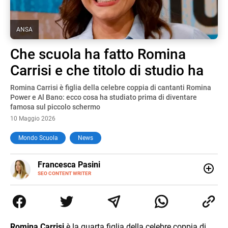
ANSA
Che scuola ha fatto Romina
Carrisi e che titolo di studio ha
Romina Carrisi è figlia della celebre coppia di cantanti Romina
Power e Al Bano: ecco cosa ha studiato prima di diventare
famosa sul piccolo schermo
10 Maggio 2026
Mondo Scuola
News
E-
Francesca Pasini
MAIL
SEO CONTENT WRITER
Content Writer laureata in Economia e Gestione delle Arti
e delle Attività Culturali, vivo tra l'Italia e la Spagna. Amo
le diverse sfumature dell'informazione e quelle storie di
vita che parlano di luoghi, viaggi unici, cultura e lifestyle,
che trasformo in parole scritte per lavoro e per passione.
Romina Carrisi
è la quarta figlia della celebre coppia di