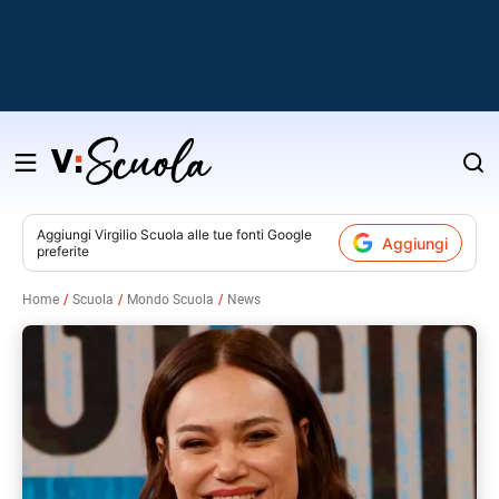
Salta
al
contenuto
Aggiungi
Virgilio Scuola
alle tue fonti Google
Aggiungi
preferite
v
Home
Scuola
Mondo Scuola
News
i