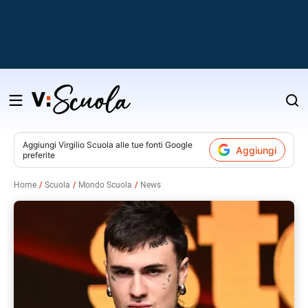
Salta
al
contenuto
Aggiungi
Virgilio Scuola
alle tue fonti Google
Aggiungi
preferite
v
Home
Scuola
Mondo Scuola
News
i