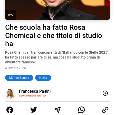
IPA
Che scuola ha fatto Rosa
Chemical e che titolo di studio
ha
Rosa Chemical, tra i concorrenti di "Ballando con le Stelle 2025",
ha fatto spesso parlare di sé, ma cosa ha studiato prima di
diventare famoso?
4 Ottobre 2025
Mondo Scuola
News
E-
Francesca Pasini
MAIL
SEO CONTENT WRITER
Content Writer laureata in Economia e Gestione delle Arti
e delle Attività Culturali, vivo tra l'Italia e la Spagna. Amo
le diverse sfumature dell'informazione e quelle storie di
vita che parlano di luoghi, viaggi unici, cultura e lifestyle,