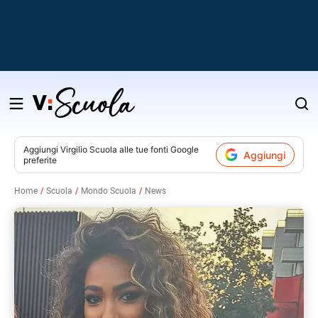
Salta
al
contenuto
Aggiungi
Virgilio Scuola
alle tue fonti Google
Aggiungi
preferite
v
Home
Scuola
Mondo Scuola
News
i