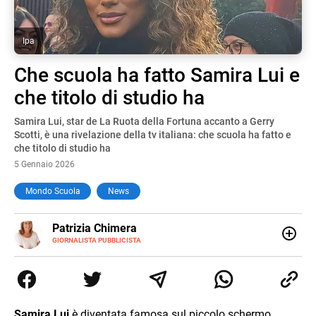
Ipa
Che scuola ha fatto Samira Lui e
che titolo di studio ha
Samira Lui, star de La Ruota della Fortuna accanto a Gerry
Scotti, è una rivelazione della tv italiana: che scuola ha fatto e
che titolo di studio ha
5 Gennaio 2026
Mondo Scuola
News
E-
Patrizia Chimera
MAIL
LINKEDIN
GIORNALISTA PUBBLICISTA
Giornalista pubblicista, è appassionata di sostenibilità e
cultura. Dopo la laurea in scienze della comunicazione ha
collaborato con grandi gruppi editoriali e agenzie di
comunicazione specializzandosi nella scrittura di articoli
sul mondo scolastico.
Samira Lui
è diventata famosa sul piccolo schermo