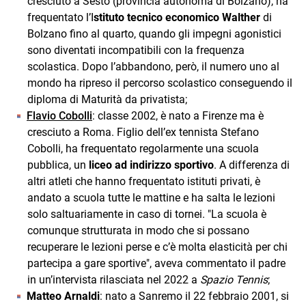
cresciuto a Sesto (provincia autonoma di Bolzano), ha
frequentato l’I
stituto tecnico economico Walther
di
Bolzano fino al quarto, quando gli impegni agonistici
sono diventati incompatibili con la frequenza
scolastica. Dopo l’abbandono, però, il numero uno al
mondo ha ripreso il percorso scolastico conseguendo il
diploma di Maturità da privatista;
Flavio Cobolli
: classe 2002, è nato a Firenze ma è
cresciuto a Roma. Figlio dell’ex tennista Stefano
Cobolli, ha frequentato regolarmente una scuola
pubblica, un
liceo ad indirizzo sportivo
. A differenza di
altri atleti che hanno frequentato istituti privati, è
andato a scuola tutte le mattine e ha salta le lezioni
solo saltuariamente in caso di tornei. "La scuola è
comunque strutturata in modo che si possano
recuperare le lezioni perse e c’è molta elasticità per chi
partecipa a gare sportive", aveva commentato il padre
in un’intervista rilasciata nel 2022 a
Spazio Tennis
;
Matteo Arnaldi
: nato a Sanremo il 22 febbraio 2001, si