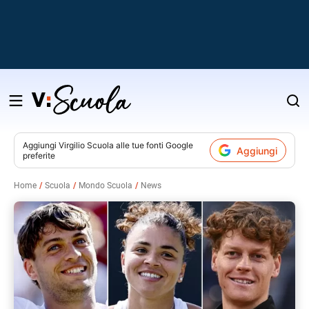
Salta
al
contenuto
Aggiungi
Virgilio Scuola
alle tue fonti Google
Aggiungi
preferite
v
Home
Scuola
Mondo Scuola
News
i