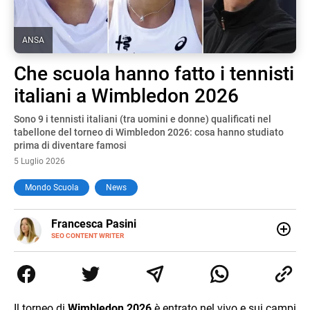
ANSA
Che scuola hanno fatto i tennisti
italiani a Wimbledon 2026
Sono 9 i tennisti italiani (tra uomini e donne) qualificati nel
tabellone del torneo di Wimbledon 2026: cosa hanno studiato
prima di diventare famosi
5 Luglio 2026
Mondo Scuola
News
E-
Francesca Pasini
MAIL
SEO CONTENT WRITER
Content Writer laureata in Economia e Gestione delle Arti
e delle Attività Culturali, vivo tra l'Italia e la Spagna. Amo
le diverse sfumature dell'informazione e quelle storie di
vita che parlano di luoghi, viaggi unici, cultura e lifestyle,
che trasformo in parole scritte per lavoro e per passione.
Il torneo di
Wimbledon 2026
è entrato nel vivo e sui campi