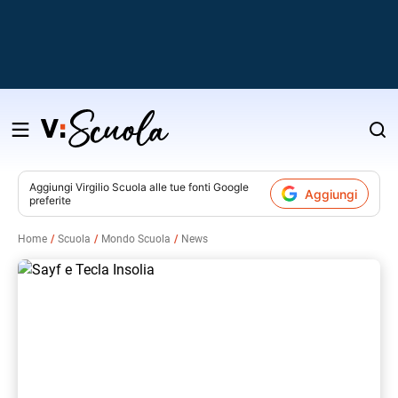
Salta
al
contenuto
Aggiungi
Virgilio Scuola
alle tue fonti Google
Aggiungi
preferite
v
Home
Scuola
Mondo Scuola
News
i