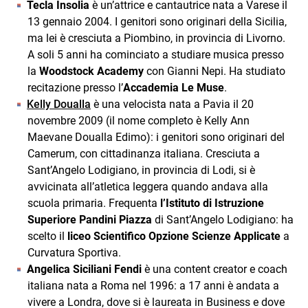
Tecla Insolia
è un’attrice e cantautrice nata a Varese il
13 gennaio 2004. I genitori sono originari della Sicilia,
ma lei è cresciuta a Piombino, in provincia di Livorno.
A soli 5 anni ha cominciato a studiare musica presso
la
Woodstock Academy
con Gianni Nepi. Ha studiato
recitazione presso l’
Accademia Le Muse
.
Kelly Doualla
è una velocista nata a Pavia il 20
novembre 2009 (il nome completo è Kelly Ann
Maevane Doualla Edimo): i genitori sono originari del
Camerum, con cittadinanza italiana. Cresciuta a
Sant’Angelo Lodigiano, in provincia di Lodi, si è
avvicinata all’atletica leggera quando andava alla
scuola primaria. Frequenta
l’Istituto di Istruzione
Superiore Pandini Piazza
di Sant’Angelo Lodigiano: ha
scelto il
liceo Scientifico Opzione Scienze Applicate
a
Curvatura Sportiva.
Angelica Siciliani Fendi
è una content creator e coach
italiana nata a Roma nel 1996: a 17 anni è andata a
vivere a Londra, dove si è laureata in Business e dove