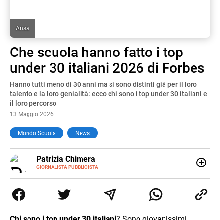
Ansa
Che scuola hanno fatto i top
under 30 italiani 2026 di Forbes
Hanno tutti meno di 30 anni ma si sono distinti già per il loro
talento e la loro genialità: ecco chi sono i top under 30 italiani e
il loro percorso
13 Maggio 2026
Mondo Scuola
News
E-
Patrizia Chimera
MAIL
LINKEDIN
GIORNALISTA PUBBLICISTA
Giornalista pubblicista, è appassionata di sostenibilità e
cultura. Dopo la laurea in scienze della comunicazione ha
collaborato con grandi gruppi editoriali e agenzie di
comunicazione specializzandosi nella scrittura di articoli
sul mondo scolastico.
Chi sono i top under 30 italiani
? Sono giovanissimi