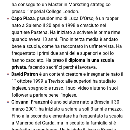
ha conseguito un Master in Marketing strategico
presso l’Imperial College London.
Capo Plaza
, pseudonimo di Luca D’Orso, è un rapper
nato a Salerno il 20 aprile 1998 e cresciuto nel
quartiere Pastena. Ha iniziato a scrivere le prime rime
quando aveva 13 anni. Fino in terza media è andato
bene a scuola, come ha raccontato in un’intervista. Ha
frequentato i primi due anni delle superiori e poi lo
hanno cacciato. Ha preso il
diploma in una scuola
privata
, facendo sacrifici perché lavorava.
David Patron
è un content creatore e insegnante nato il
1° ottobre 1999 a Treviso: alle superiori ha studiato
inglese, spagnolo e russo. I suoi video aiutano i suoi
follower a parlare bene l’inglese.
Giovanni Franzoni
è uno sciatore nato a Brescia il 30
marzo 2001: ha iniziato a sciare a soli 3 anni e mezzo.
Fino alla seconda elementare ha frequentato la scuola
a Manerba del Garda, ma in seguito la famiglia si è
trasferita in montagna. Ha iniziato il liceo a Brescia,