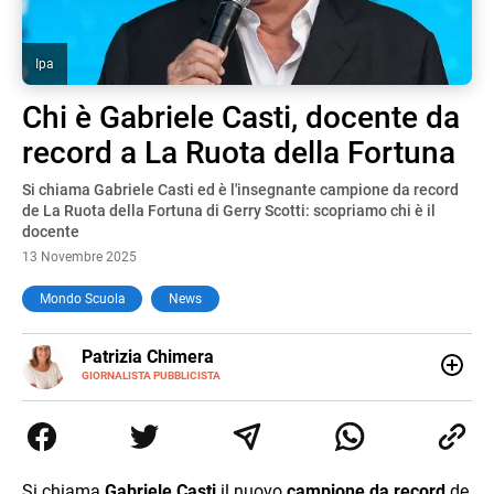
Ipa
Chi è Gabriele Casti, docente da
record a La Ruota della Fortuna
Si chiama Gabriele Casti ed è l'insegnante campione da record
de La Ruota della Fortuna di Gerry Scotti: scopriamo chi è il
docente
13 Novembre 2025
Mondo Scuola
News
E-
Patrizia Chimera
MAIL
LINKEDIN
GIORNALISTA PUBBLICISTA
Giornalista pubblicista, è appassionata di sostenibilità e
cultura. Dopo la laurea in scienze della comunicazione ha
collaborato con grandi gruppi editoriali e agenzie di
comunicazione specializzandosi nella scrittura di articoli
sul mondo scolastico.
Si chiama
Gabriele Casti
il nuovo
campione da record
de