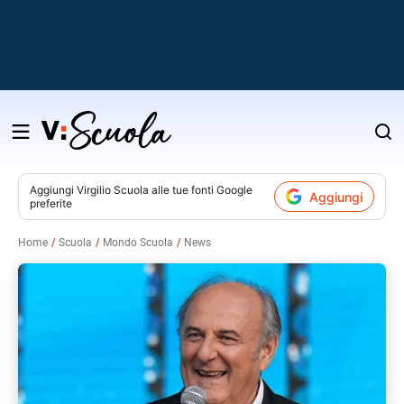
Salta
al
contenuto
Aggiungi
Virgilio Scuola
alle tue fonti Google
Aggiungi
preferite
v
Home
Scuola
Mondo Scuola
News
i