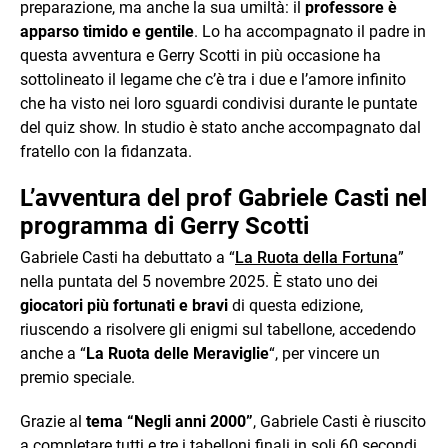
preparazione, ma anche la sua umiltà: il
professore è
apparso timido e gentile
. Lo ha accompagnato il padre in
questa avventura e Gerry Scotti in più occasione ha
sottolineato il legame che c’è tra i due e l’amore infinito
che ha visto nei loro sguardi condivisi durante le puntate
del quiz show. In studio è stato anche accompagnato dal
fratello con la fidanzata.
L’avventura del prof Gabriele Casti nel
programma di Gerry Scotti
Gabriele Casti ha debuttato a “
La Ruota della Fortuna
”
nella puntata del 5 novembre 2025. È stato uno dei
giocatori più fortunati e bravi
di questa edizione,
riuscendo a risolvere gli enigmi sul tabellone, accedendo
anche a “
La Ruota delle Meraviglie
“, per vincere un
premio speciale.
Grazie al
tema “Negli anni 2000”
, Gabriele Casti è riuscito
a completare tutti e tre i tabelloni finali in soli 60 secondi,