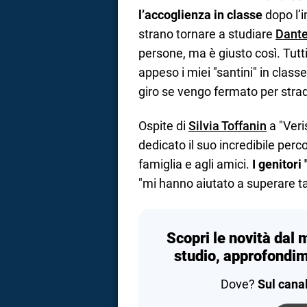
l’accoglienza in classe
dopo l’i
strano tornare a studiare
Dant
persone, ma è giusto così. Tut
appeso i miei "santini" in class
giro se vengo fermato per strad
Ospite di
Silvia Toffanin
a "Veri
dedicato il suo incredibile perc
famiglia e agli amici.
I genitori
"mi hanno aiutato a superare ta
Scopri le novità dal 
studio, approfondim
Dove?
Sul cana