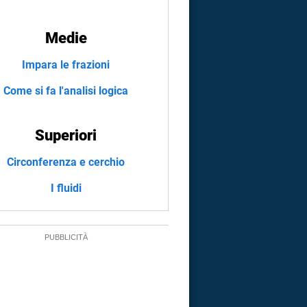
Medie
Impara le frazioni
Come si fa l'analisi logica
Superiori
Circonferenza e cerchio
I fluidi