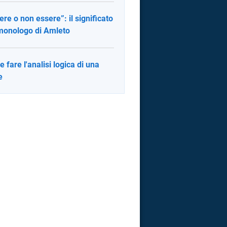
ere o non essere”: il significato
monologo di Amleto
 fare l'analisi logica di una
e