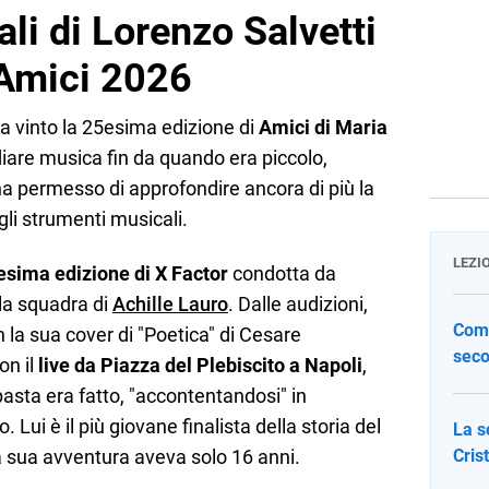
ali di Lorenzo Salvetti
d Amici 2026
ha vinto la 25esima edizione di
Amici di Maria
diare musica fin da quando era piccolo,
 ha permesso di approfondire ancora di più la
li strumenti musicali.
LEZI
esima edizione di X Factor
condotta da
 la squadra di
Achille Lauro
. Dalle audizioni,
Come
 la sua cover di "Poetica" di Cesare
seco
on il
live da Piazza del Plebiscito a Napoli
,
pasta era fatto, "accontentandosi" in
 Lui è il più giovane finalista della storia del
La s
a sua avventura aveva solo 16 anni.
Cris