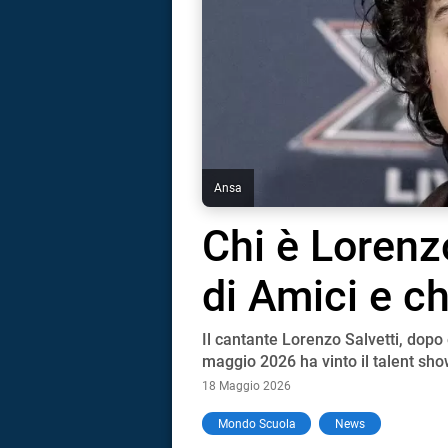
Ansa
Chi è Lorenzo
di Amici e ch
Il cantante Lorenzo Salvetti, dopo
maggio 2026 ha vinto il talent sho
18 Maggio 2026
i
Mondo Scuola
News
tografico