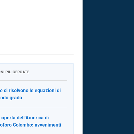
ONI PIÙ CERCATE
 si risolvono le equazioni di
ndo grado
coperta dell’America di
toforo Colombo: avvenimenti