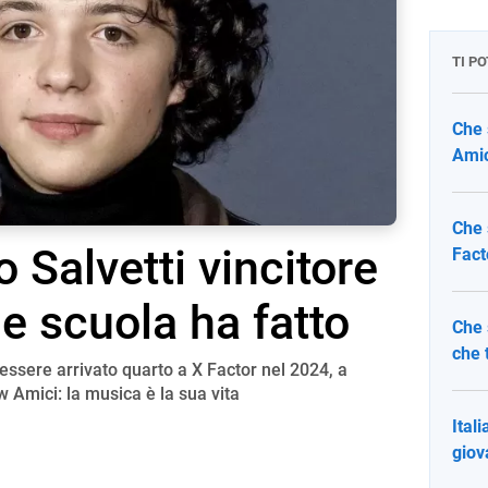
TI P
Che 
Amic
Che 
 Salvetti vincitore
Fact
e scuola ha fatto
Che 
che 
 essere arrivato quarto a X Factor nel 2024, a
w Amici: la musica è la sua vita
Ital
giov