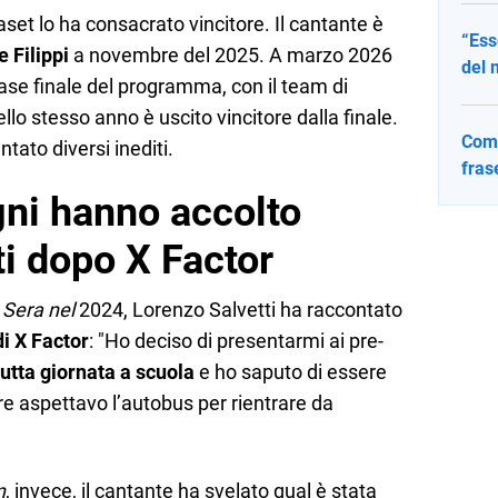
set lo ha consacrato vincitore. Il cantante è
“Ess
 Filippi
a novembre del 2025. A marzo 2026
del 
ase finale del programma, con il team di
lo stesso anno è uscito vincitore dalla finale.
Come
ato diversi inediti.
fras
ni hanno accolto
i dopo X Factor
 Sera nel
2024, Lorenzo Salvetti ha raccontato
di X Factor
: "Ho deciso di presentarmi ai pre-
utta giornata a scuola
e ho saputo di essere
re aspettavo l’autobus per rientrare da
n
, invece, il cantante ha svelato qual è stata