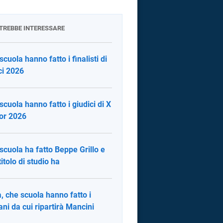
OTREBBE INTERESSARE
scuola hanno fatto i finalisti di
i 2026
scuola hanno fatto i giudici di X
or 2026
scuola ha fatto Beppe Grillo e
titolo di studio ha
ia, che scuola hanno fatto i
ani da cui ripartirà Mancini