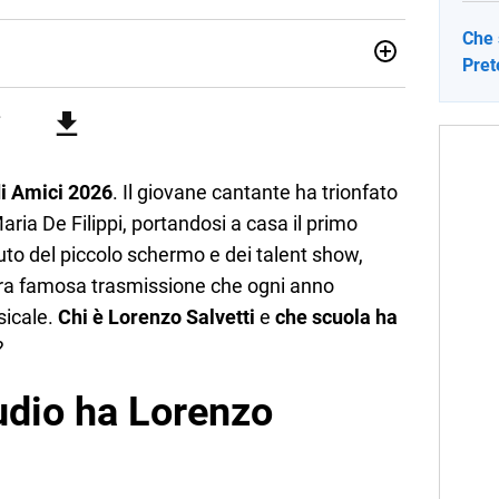
Che 
Prete
sionata di sostenibilità e cultura. Dopo la laurea in scienze
ato con grandi gruppi editoriali e agenzie di
nella scrittura di articoli sul mondo scolastico.
di Amici 2026
. Il giovane cantante ha trionfato
ria De Filippi, portandosi a casa il primo
uto del piccolo schermo e dei talent show,
tra famosa trasmissione che ogni anno
sicale.
Chi è Lorenzo Salvetti
e
che scuola ha
?
tudio ha Lorenzo