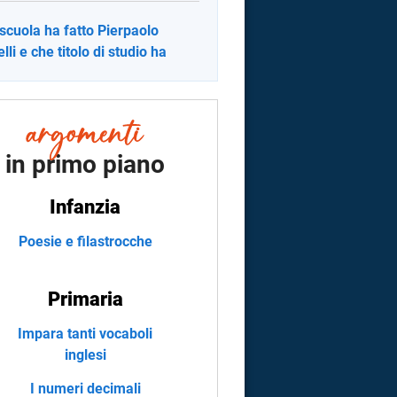
scuola ha fatto Pierpaolo
lli e che titolo di studio ha
in primo piano
Infanzia
Poesie e filastrocche
Primaria
Impara tanti vocaboli
inglesi
I numeri decimali