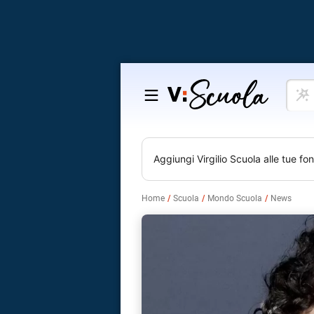
Cosa
Salta
vuoi
al
impar
contenuto
Aggiungi
Virgilio Scuola
alle tue fon
Home
Scuola
Mondo Scuola
News