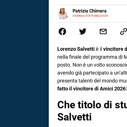
a
E-
Patrizia Chimera
MAIL
LINKEDIN
GIORNALISTA PUBBLICISTA
Giornalista pubblicista, è appas
correnze
della comunicazione ha collabor
comunicazione specializzandosi 
Lorenzo Salvetti
è il
vincitore 
nella finale del programma di Ma
posto. Non è un volto sconosci
avendo già partecipato a un’al
presenta talenti del mondo mu
fatto il vincitore di Amici 2026
Che titolo di s
Salvetti