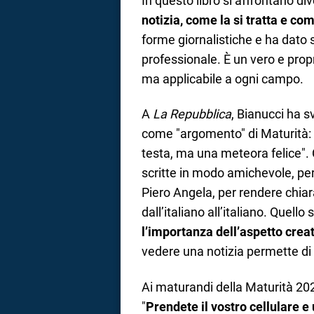
In questo libro si affrontano di
notizia, come la si tratta e com
forme giornalistiche e ha dato s
professionale. È un vero e prop
ma applicabile a ogni campo.
A
La Repubblica
, Bianucci ha s
come "argomento" di Maturità: 
testa, ma una meteora felice". Co
scritte in modo amichevole, per
Piero Angela, per rendere chiar
dall’italiano all’italiano. Quell
l’importanza dell’aspetto crea
vedere una notizia permette di 
Ai maturandi della Maturità 2026
"
Prendete il vostro cellulare e