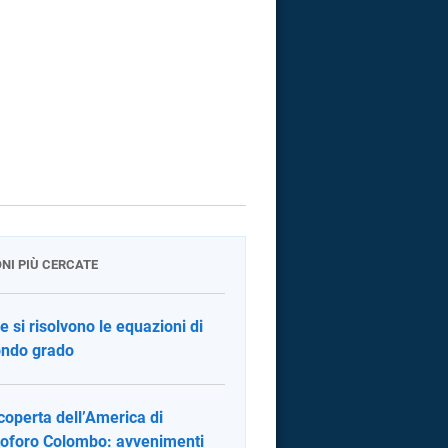
ONI PIÙ CERCATE
 si risolvono le equazioni di
ndo grado
coperta dell’America di
toforo Colombo: avvenimenti