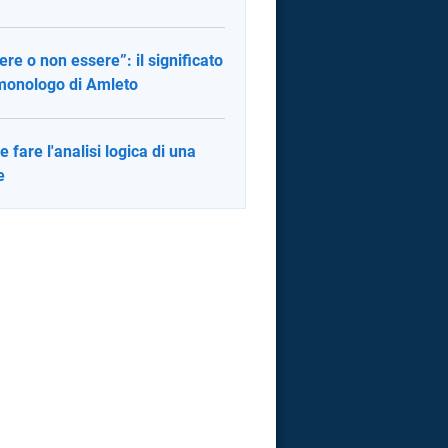
ere o non essere”: il significato
monologo di Amleto
 fare l'analisi logica di una
e