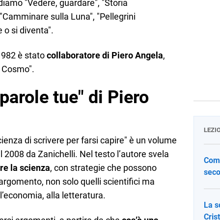
rdiamo "Vedere, guardare", "Storia
"Camminare sulla Luna", "Pellegrini
e o si diventa".
1982 è stato
collaboratore di Piero Angela
,
l Cosmo".
parole tue" di Piero
LEZI
cienza di scrivere per farsi capire" è un volume
 2008 da Zanichelli. Nel testo l’autore svela
Come
re la scienza
, con strategie che possono
seco
argomento, non solo quelli scientifici ma
ll’economia, alla letteratura.
La s
Cris