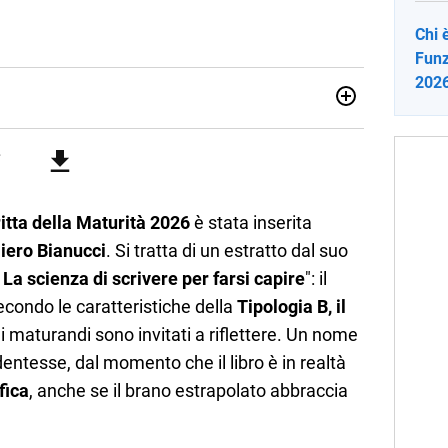
Chi
Funz
202
sionata di sostenibilità e cultura. Dopo la laurea in scienze
ato con grandi gruppi editoriali e agenzie di
nella scrittura di articoli sul mondo scolastico.
itta della Maturità 2026
è stata inserita
Piero Bianucci
. Si tratta di un estratto dal suo
 La scienza di scrivere per farsi capire
": il
condo le caratteristiche della
Tipologia B, il
e i maturandi sono invitati a riflettere. Un nome
entesse, dal momento che il libro è in realtà
fica
, anche se il brano estrapolato abbraccia