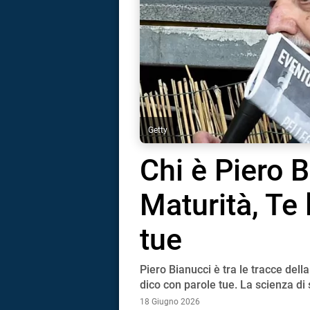
Getty
Chi è Piero B
Maturità, Te 
tue
Piero Bianucci è tra le tracce dell
i
dico con parole tue. La scienza di 
18 Giugno 2026
tografico