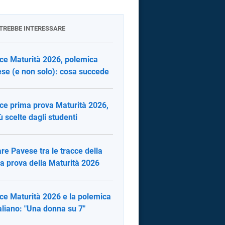
OTREBBE INTERESSARE
ce Maturità 2026, polemica
se (e non solo): cosa succede
ce prima prova Maturità 2026,
iù scelte dagli studenti
re Pavese tra le tracce della
a prova della Maturità 2026
ce Maturità 2026 e la polemica
aliano: "Una donna su 7"