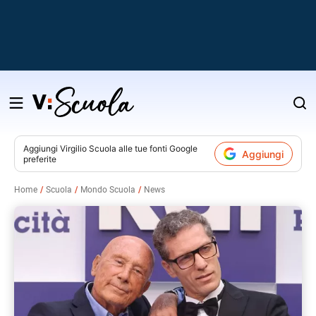
Salta
al
contenuto
Aggiungi
Virgilio Scuola
alle tue fonti Google
Aggiungi
preferite
v
Home
Scuola
Mondo Scuola
News
i