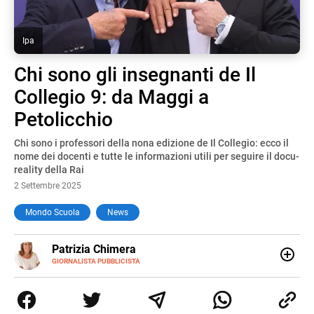
Ipa
Chi sono gli insegnanti de Il
Collegio 9: da Maggi a
Petolicchio
Chi sono i professori della nona edizione de Il Collegio: ecco il
nome dei docenti e tutte le informazioni utili per seguire il docu-
reality della Rai
2 Settembre 2025
Mondo Scuola
News
E-
Patrizia Chimera
MAIL
LINKEDIN
GIORNALISTA PUBBLICISTA
Giornalista pubblicista, è appassionata di sostenibilità e
cultura. Dopo la laurea in scienze della comunicazione ha
collaborato con grandi gruppi editoriali e agenzie di
comunicazione specializzandosi nella scrittura di articoli