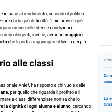
ne in base al rendimento, secondo il politico
re chi ha più difficoltà: "I più bravi e i più
engono messi nelle stesse condizioni di
i meno diligenti, invece, avranno
maggiori
orto
che li porti a raggiungere il livello dei più
rio alle classi
LEZI
Come
seco
nazionale Anief, ha risposto a chi vuole delle
liane
, per quello che riguarda il profitto e il
La s
ornare a classi differenziate non sa che lo
Cris
 la dignità di ogni alunna e alunno
, cercando