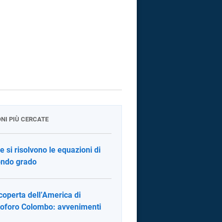
ONI PIÙ CERCATE
 si risolvono le equazioni di
ndo grado
coperta dell’America di
toforo Colombo: avvenimenti