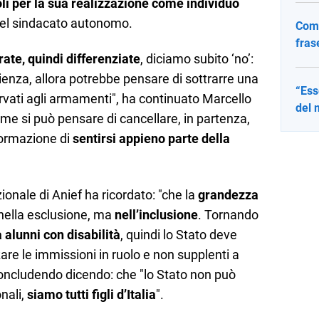
li per la sua realizzazione come individuo
 del sindacato autonomo.
Come
fras
rate, quindi differenziate
, diciamo subito ‘no’:
cienza, allora potrebbe pensare di sottrarre una
“Ess
ervati agli armamenti", ha continuato Marcello
del 
ome si può pensare di cancellare, in partenza,
 formazione di
sentirsi appieno parte della
zionale di Anief ha ricordato: "che la
grandezza
nella esclusione, ma
nell’inclusione
. Tornando
 alunni con disabilità
, quindi lo Stato deve
zzare le immissioni in ruolo e non supplenti a
 concludendo dicendo: che "lo Stato non può
onali,
siamo tutti figli d’Italia
".