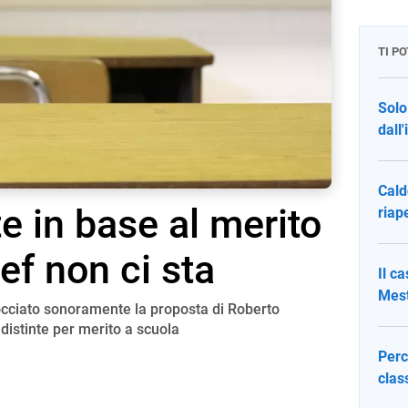
TI P
Solo
dall
Cald
te in base al merito
riap
ef non ci sta
Il c
Mest
occiato sonoramente la proposta di Roberto
 distinte per merito a scuola
Perc
clas