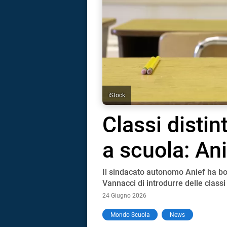
iStock
Classi distin
a scuola: Ani
Il sindacato autonomo Anief ha b
Vannacci di introdurre delle classi
24 Giugno 2026
i
Mondo Scuola
News
tografico