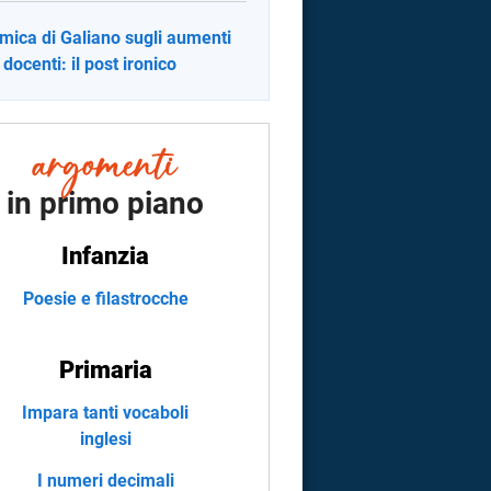
mica di Galiano sugli aumenti
 docenti: il post ironico
in primo piano
Infanzia
Poesie e filastrocche
Primaria
Impara tanti vocaboli
inglesi
I numeri decimali