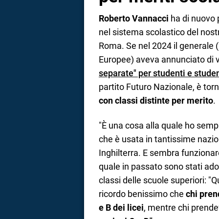
Roberto Vannacci
ha di nuovo p
nel sistema scolastico del nos
Roma. Se nel 2024 il generale (
Europee) aveva annunciato di v
separate" per studenti e stude
partito Futuro Nazionale, è to
con classi distinte per merito
.
"È una cosa alla quale ho sem
che è usata in tantissime nazio
Inghilterra. E sembra funzionar
quale in passato sono stati adot
classi delle scuole superiori: 
ricordo benissimo che
chi pren
e B dei licei
, mentre chi prend