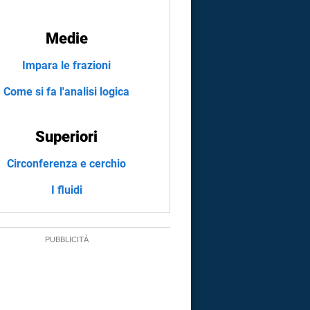
Medie
Impara le frazioni
Come si fa l'analisi logica
Superiori
Circonferenza e cerchio
I fluidi