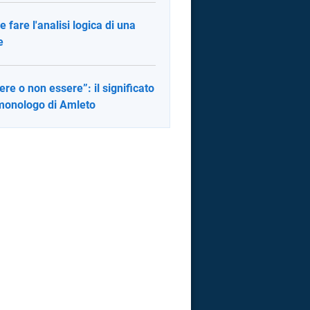
 fare l'analisi logica di una
e
ere o non essere”: il significato
monologo di Amleto