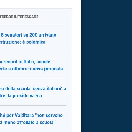
OTREBBE INTERESSARE
 8 senatori su 200 arrivano
'istruzione: è polemica
o record in Italia, scuole
erte a ottobre: nuova proposta
aso della scuola "senza italiani" a
re, la preside va via
hé per Valditara "non servono
si meno affollate a scuola"