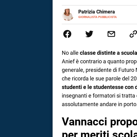
a
E-
Patrizia Chimera
MAIL
LINKEDIN
GIORNALISTA PUBBLICISTA
Giornalista pubblicista, è appas
correnze
della comunicazione ha collabor
comunicazione specializzandosi 
No alle
classe distinte a scuol
Anief è contrario a quanto prop
generale, presidente di Futuro
che ricorda le sue parole del 
studenti e le studentesse con d
insegnanti e formatori si tratt
assolutamente andare in porto
Vannacci propon
per meriti scola