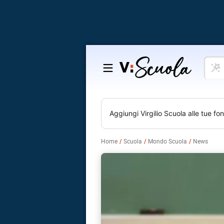
Cosa
Salta
vuoi
al
impar
contenuto
Aggiungi
Virgilio Scuola
alle tue fon
Home
Scuola
Mondo Scuola
News