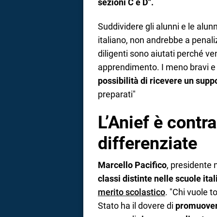
sezioni C e D".
Suddividere gli alunni e le alun
italiano, non andrebbe a penalizza
diligenti sono aiutati perché v
apprendimento. I meno bravi e 
possibilità di ricevere un supp
preparati"
L’Anief è contra
differenziate
Marcello Pacifico
, presidente 
classi distinte nelle scuole ita
merito scolastico
. "Chi vuole t
Stato ha il dovere di
promuovere