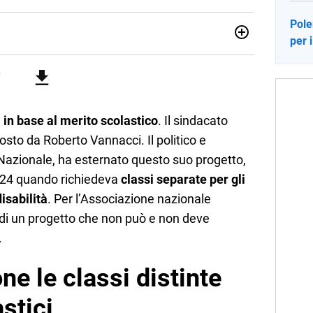
Pole
per i
sionata di sostenibilità e cultura. Dopo la laurea in scienze
ato con grandi gruppi editoriali e agenzie di
nella scrittura di articoli sul mondo scolastico.
a in base al merito scolastico
. Il sindacato
osto da Roberto Vannacci. Il politico e
 Nazionale, ha esternato questo suo progetto,
2024 quando richiedeva
classi separate per gli
isabilità
. Per l’Associazione nazionale
a di un progetto che non può e non deve
.
e le classi distinte
stici