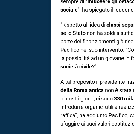
sempre di
rimuovere gli ostaco
sociale
", ha spiegato il leader
"Rispetto all’idea di
classi sepa
se lo Stato non ha soldi a suffi
parte dei finanziamenti già ris
Pacifico nel suo intervento. "C
la possibilità ad un giovane in
società civile
?".
A tal proposito il presidente na
della Roma antica
non è stata 
ai nostri giorni, ci sono
330 mila
introdurre organici utili a reali
raffica", ha aggiunto Pacifico,
sfuggire ai suoi valori costituzi