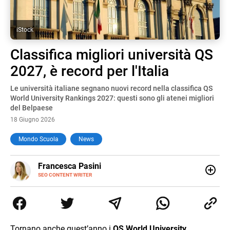
iStock
Classifica migliori università QS
2027, è record per l'Italia
Le università italiane segnano nuovi record nella classifica QS
World University Rankings 2027: questi sono gli atenei migliori
del Belpaese
18 Giugno 2026
Mondo Scuola
News
E-
Francesca Pasini
MAIL
SEO CONTENT WRITER
Content Writer laureata in Economia e Gestione delle Arti
e delle Attività Culturali, vivo tra l'Italia e la Spagna. Amo
le diverse sfumature dell'informazione e quelle storie di
vita che parlano di luoghi, viaggi unici, cultura e lifestyle,
che trasformo in parole scritte per lavoro e per passione.
Tornano anche quest’anno i
QS World University