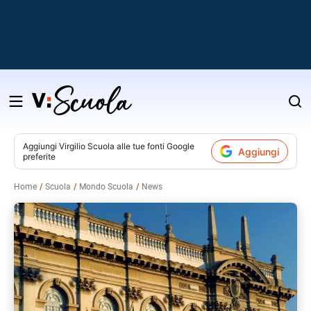
Salta
al
contenuto
Aggiungi
Virgilio Scuola
alle tue fonti Google
Aggiungi
preferite
v
Home
Scuola
Mondo Scuola
News
i