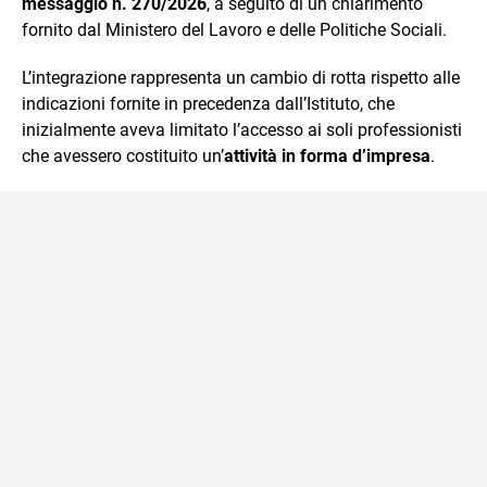
messaggio n. 270/2026
, a seguito di un chiarimento
fornito dal Ministero del Lavoro e delle Politiche Sociali.
L’integrazione rappresenta un cambio di rotta rispetto alle
indicazioni fornite in precedenza dall’Istituto, che
inizialmente aveva limitato l’accesso ai soli professionisti
che avessero costituito un’
attività in forma d’impresa
.