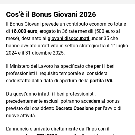
Cos’è il Bonus Giovani 2026
Il Bonus Giovani prevede un contributo economico totale
di
18.000 euro
, erogato in 36 rate mensili (500 euro al
mese), destinato ai
giovani disoccupati
under 35 che
hanno avviato un’attività in settori strategici tra il 1° luglio
2024 e il 31 dicembre 2025.
Il Ministero del Lavoro ha specificato che per i liberi
professionisti il requisito temporale si considera
soddisfatto dalla data di apertura della
partita IVA
.
Da quest’anno infatti i liberi professionisti,
precedentemente esclusi, potranno accedere al bonus
previsto dal cosiddetto
Decreto Coesione
per l’avvio di
nuove attività.
L’annuncio è arrivato direttamente dall’Inps con il