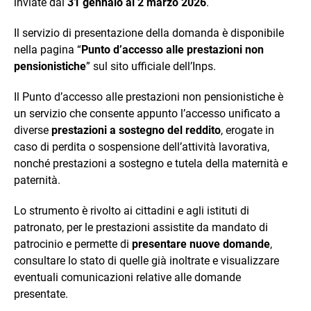
inviate dal
31 gennaio al 2 marzo 2026
.
Il servizio di presentazione della domanda è disponibile
nella pagina “
Punto d’accesso alle prestazioni non
pensionistiche
” sul sito ufficiale dell’Inps.
Il Punto d’accesso alle prestazioni non pensionistiche è
un servizio che consente appunto l’accesso unificato a
diverse
prestazioni a sostegno del reddito
, erogate in
caso di perdita o sospensione dell’attività lavorativa,
nonché prestazioni a sostegno e tutela della maternità e
paternità.
Lo strumento è rivolto ai cittadini e agli istituti di
patronato, per le prestazioni assistite da mandato di
patrocinio e permette di
presentare nuove domande
,
consultare lo stato di quelle già inoltrate e visualizzare
eventuali comunicazioni relative alle domande
presentate.