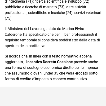
d’ingegneria (71); ricerca scientifica e sviluppo (72);
pubblicità e ricerche di mercato (73); altre attività
professionali, scientifiche e tecniche (74); servizi veterinari
(75).
Il Ministero del Lavoro, guidato da Marina Elvira
Calderone, ha specificato che per i liberi professionisti il
requisito temporale si considera soddisfatto dalla data di
apertura della partita Iva.
Si ricorda che, in linea con il testo normativo appena
aggiornato, l’
Incentivo Decreto Coesione
prevede anche
una forma di sostegno economico diretto per le imprese
che assumono giovani under 35 che verrà erogato sotto
forma di credito d’imposta o esonero contributivo.