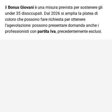
e Tv e lavora anche nell’ambito social
Il
Bonus Giovani
è una misura prevista per sostenere gli
under 35 disoccupati. Dal 2026 si amplia la platea di
coloro che possono fare richiesta per ottenere
l’agevolazione: possono presentare domanda anche i
professionisti con
partita Iva
, precedentemente esclusi.