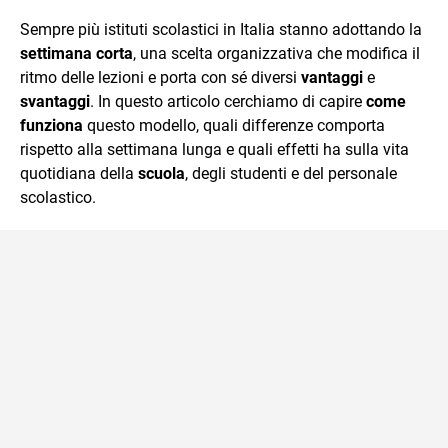
quotidiano, i libri la mia via per evadere e viaggiare con la
Sempre più istituti scolastici in Italia stanno adottando la
mente.
settimana corta
, una scelta organizzativa che modifica il
ritmo delle lezioni e porta con sé diversi
vantaggi
e
svantaggi
. In questo articolo cerchiamo di capire
come
funziona
questo modello, quali differenze comporta
rispetto alla settimana lunga e quali effetti ha sulla vita
quotidiana della
scuola
, degli studenti e del personale
scolastico.