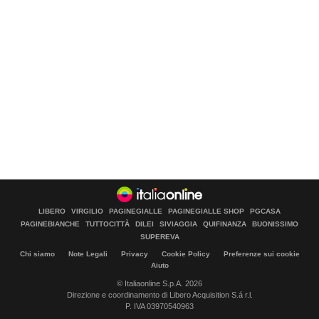
LIBERO
VIRGILIO
PAGINEGIALLE
PAGINEGIALLE SHOP
PGCASA
PAGINEBIANCHE
TUTTOCITTÀ
DILEI
SIVIAGGIA
QUIFINANZA
BUONISSIMO
SUPEREVA
Chi siamo
Note Legali
Privacy
Cookie Policy
Preferenze sui cookie
Aiuto
© Italiaonline S.p.A. 2026
Direzione e coordinamento di Libero Acquisition S.á r.l.
P. IVA 03970540963