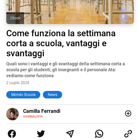
iStock
Come funziona la settimana
corta a scuola, vantaggi e
svantaggi
Quali sono i vantaggi e gli svantaggi della settimana corta a
scuola per gli studenti, gli insegnanti e il personale Ata:
vediamo come funziona
2 Luglio 2026
Mondo Scuola
News
E-
Camilla Ferrandi
MAIL
LINKEDIN
GIORNALISTA
Nata e cresciuta a Grosseto, sono una giornalista
pubblicista laureata in Scienze politiche. Nel 2016 decido
di trasformare la passione per la scrittura in un lavoro, e
da lì non mi sono più fermata. L’attualità è il mio pane