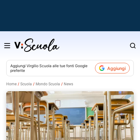
Salta
al
contenuto
Aggiungi
Virgilio Scuola
alle tue fonti Google
Aggiungi
preferite
v
Home
Scuola
Mondo Scuola
News
i