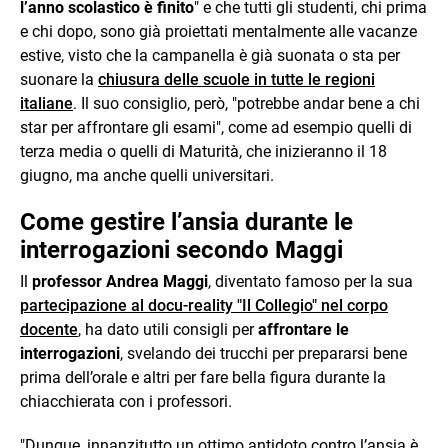
l’anno scolastico è finito
" e che tutti gli studenti, chi prima
e chi dopo, sono già proiettati mentalmente alle vacanze
estive, visto che la campanella è già suonata o sta per
suonare la
chiusura delle scuole in tutte le regioni
italiane
. Il suo consiglio, però, "potrebbe andar bene a chi
star per affrontare gli esami", come ad esempio quelli di
terza media o quelli di Maturità, che inizieranno il 18
giugno, ma anche quelli universitari.
Come gestire l’ansia durante le
interrogazioni secondo Maggi
Il
professor Andrea Maggi
, diventato famoso per la sua
partecipazione al docu-reality "Il Collegio" nel corpo
docente
, ha dato utili consigli per
affrontare le
interrogazioni
, svelando dei trucchi per prepararsi bene
prima dell’orale e altri per fare bella figura durante la
chiacchierata con i professori.
"Dunque, innanzitutto un ottimo antidoto contro l’ansia è