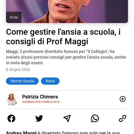
Ansa
Come gestire l'ansia a scuola, i
consigli di Prof Maggi
Maggi, il professore diventato famoso per "Il Collegio", ha
svelato alcuni preziosi consigli per gestire l'ansia scuola, anche
in vista degli esami
8 Giugno 2026
Mondo Scuola
News
E-
Patrizia Chimera
MAIL
LINKEDIN
GIORNALISTA PUBBLICISTA
Giornalista pubblicista, è appassionata di sostenibilità e
cultura. Dopo la laurea in scienze della comunicazione ha
collaborato con grandi gruppi editoriali e agenzie di
comunicazione specializzandosi nella scrittura di articoli
sul mondo scolastico.
Andrea Maggi
è diventato famoso non solo per la sua