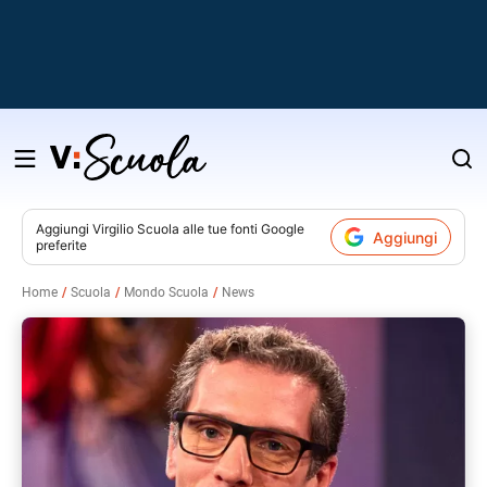
Salta
al
contenuto
Aggiungi
Virgilio Scuola
alle tue fonti Google
Aggiungi
preferite
v
Home
Scuola
Mondo Scuola
News
i