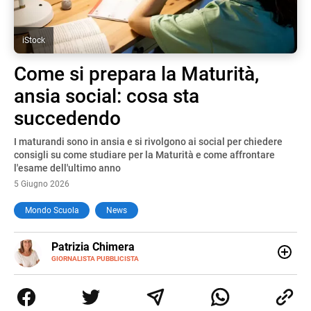
iStock
Come si prepara la Maturità,
ansia social: cosa sta
succedendo
I maturandi sono in ansia e si rivolgono ai social per chiedere
consigli su come studiare per la Maturità e come affrontare
l'esame dell'ultimo anno
5 Giugno 2026
Mondo Scuola
News
E-
Patrizia Chimera
MAIL
LINKEDIN
GIORNALISTA PUBBLICISTA
Giornalista pubblicista, è appassionata di sostenibilità e
cultura. Dopo la laurea in scienze della comunicazione ha
collaborato con grandi gruppi editoriali e agenzie di
comunicazione specializzandosi nella scrittura di articoli