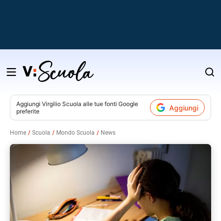
Salta
al
contenuto
Aggiungi
Virgilio Scuola
alle tue fonti Google
Aggiungi
preferite
v
Home
Scuola
Mondo Scuola
News
i