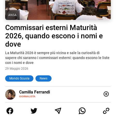
ANSA
Commissari esterni Maturità
2026, quando escono i nomi e
dove
La Maturità 2026 è sempre più vicina e sale la curiosità di
sapere chi saranno i commissari esterni: quando escono le liste
con i nomi e dove
29 Maggio 2026
Mondo Scuola
News
E-
Camilla Ferrandi
MAIL
LINKEDIN
GIORNALISTA
Nata e cresciuta a Grosseto, sono una giornalista
pubblicista laureata in Scienze politiche. Nel 2016 decido
di trasformare la passione per la scrittura in un lavoro, e
da lì non mi sono più fermata. L’attualità è il mio pane