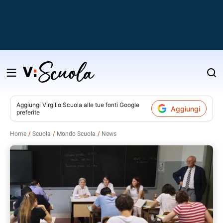
Salta
al
contenuto
Aggiungi
Virgilio Scuola
alle tue fonti Google
Aggiungi
preferite
v
Home
Scuola
Mondo Scuola
News
i