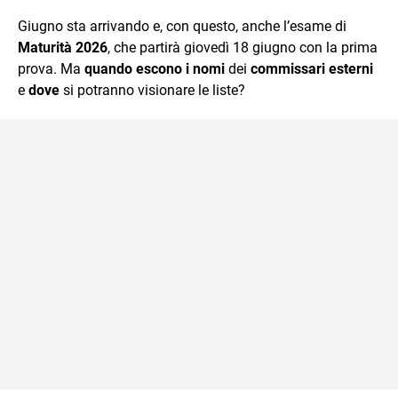
quotidiano, i libri la mia via per evadere e viaggiare con la
Giugno sta arrivando e, con questo, anche l’esame di
mente.
Maturità 2026
, che partirà giovedì 18 giugno con la prima
prova. Ma
quando escono
i nomi
dei
commissari esterni
e
dove
si potranno visionare le liste?