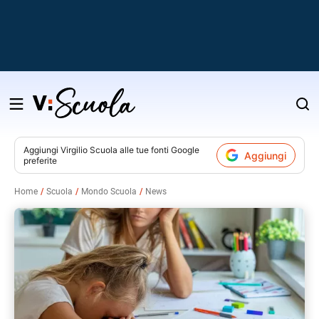
Salta
al
contenuto
Aggiungi
Virgilio Scuola
alle tue fonti Google
Aggiungi
preferite
v
Home
Scuola
Mondo Scuola
News
i