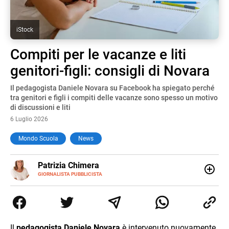
iStock
Compiti per le vacanze e liti
genitori-figli: consigli di Novara
Il pedagogista Daniele Novara su Facebook ha spiegato perché
tra genitori e figli i compiti delle vacanze sono spesso un motivo
di discussioni e liti
6 Luglio 2026
Mondo Scuola
News
E-
Patrizia Chimera
MAIL
LINKEDIN
GIORNALISTA PUBBLICISTA
Giornalista pubblicista, è appassionata di sostenibilità e
cultura. Dopo la laurea in scienze della comunicazione ha
collaborato con grandi gruppi editoriali e agenzie di
comunicazione specializzandosi nella scrittura di articoli
sul mondo scolastico.
Il
pedagogista Daniele Novara
è intervenuto nuovamente