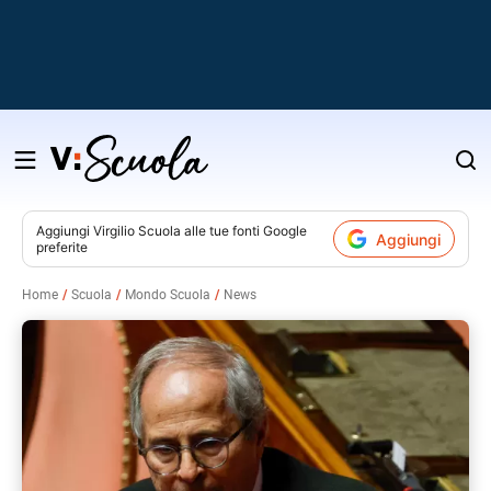
Salta
al
contenuto
Aggiungi
Virgilio Scuola
alle tue fonti Google
Aggiungi
preferite
v
Home
Scuola
Mondo Scuola
News
i