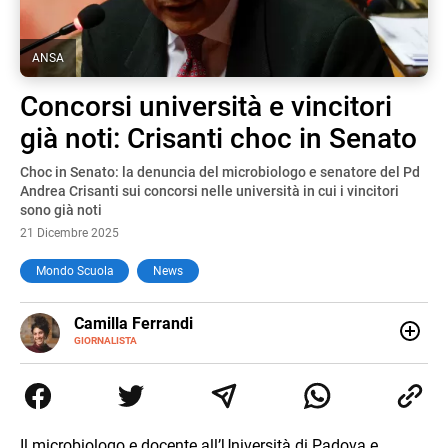
ANSA
Concorsi università e vincitori
già noti: Crisanti choc in Senato
Choc in Senato: la denuncia del microbiologo e senatore del Pd
Andrea Crisanti sui concorsi nelle università in cui i vincitori
sono già noti
21 Dicembre 2025
Mondo Scuola
News
E-
Camilla Ferrandi
MAIL
LINKEDIN
GIORNALISTA
Nata e cresciuta a Grosseto, sono una giornalista
pubblicista laureata in Scienze politiche. Nel 2016 decido
di trasformare la passione per la scrittura in un lavoro, e
da lì non mi sono più fermata. L’attualità è il mio pane
quotidiano, i libri la mia via per evadere e viaggiare con la
Il microbiologo e docente all’Università di Padova e