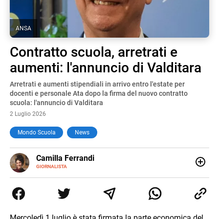
ANSA
Contratto scuola, arretrati e
aumenti: l'annuncio di Valditara
Arretrati e aumenti stipendiali in arrivo entro l'estate per
docenti e personale Ata dopo la firma del nuovo contratto
scuola: l'annuncio di Valditara
2 Luglio 2026
Mondo Scuola
News
E-
Camilla Ferrandi
MAIL
LINKEDIN
GIORNALISTA
Nata e cresciuta a Grosseto, sono una giornalista
pubblicista laureata in Scienze politiche. Nel 2016 decido
di trasformare la passione per la scrittura in un lavoro, e
da lì non mi sono più fermata. L’attualità è il mio pane
quotidiano, i libri la mia via per evadere e viaggiare con la
Mercoledì 1 luglio è stata firmata la parte economica del