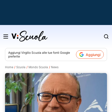
Salta
al
contenuto
Aggiungi
Virgilio Scuola
alle tue fonti Google
Aggiungi
preferite
v
Home
Scuola
Mondo Scuola
News
i