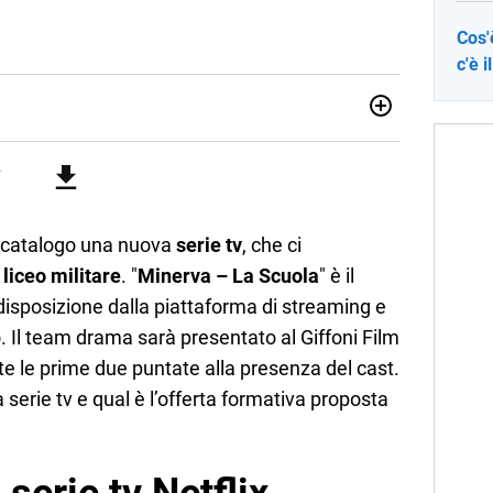
Cos'
c'è 
sionata di sostenibilità e cultura. Dopo la laurea in scienze
ato con grandi gruppi editoriali e agenzie di
nella scrittura di articoli sul mondo scolastico.
o catalogo una nuova
serie tv
, che ci
 liceo militare
. "
Minerva – La Scuola
" è il
disposizione dalla piattaforma di streaming e
io. Il team drama sarà presentato al Giffoni Film
te le prime due puntate alla presenza del cast.
serie tv e qual è l’offerta formativa proposta