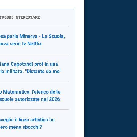
OTREBBE INTERESSARE
osa parla Minerva - La Scuola,
uova serie tv Netflix
tiana Capotondi prof in una
la militare: "Distante da me"
o Matematico, l'elenco delle
scuole autorizzate nel 2026
ceglie il liceo artistico ha
ero meno sbocchi?