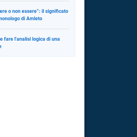
ere o non essere”: il significato
monologo di Amleto
 fare l'analisi logica di una
e