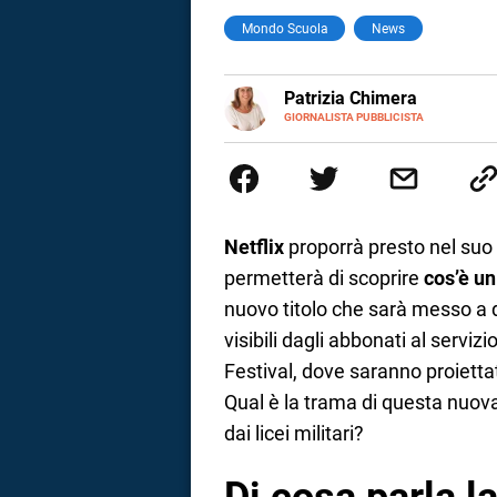
Mondo Scuola
News
a
correnze
E-
Patrizia Chimera
MAIL
LINKEDIN
GIORNALISTA PUBBLICISTA
Giornalista pubblicista, è appas
della comunicazione ha collabor
comunicazione specializzandosi 
Netflix
proporrà presto nel su
permetterà di scoprire
cos’è un
nuovo titolo che sarà messo a 
visibili dagli abbonati al serviz
Festival, dove saranno proietta
Qual è la trama di questa nuova 
dai licei militari?