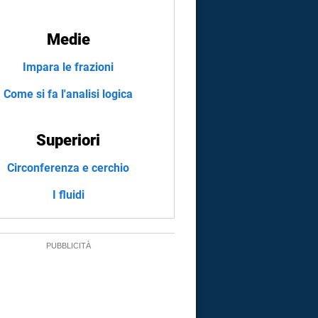
Medie
Impara le frazioni
Come si fa l'analisi logica
Superiori
Circonferenza e cerchio
I fluidi