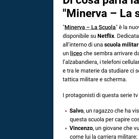
Di cosa parla la
"Minerva – La 
"
Minerva – La Scuola
" è la nuo
disponibile su
Netflix
. Dedicata
all’interno di una
scuola militar
un
liceo
che sembra arrivare da u
l’alzabandiera, i telefoni cellula
e tra le materie da studiare ci s
tattica militare e scherma.
I protagonisti di questa serie tv
Salvo
, un ragazzo che ha vis
questa scuola per capire co
Vincenzo
, un giovane che v
come lui la carriera militare;