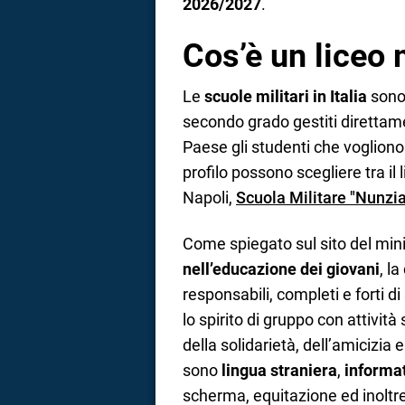
2026/2027
.
Cos’è un liceo 
Le
scuole militari in Italia
sono 
secondo grado gestiti direttame
Paese gli studenti che vogliono
profilo possono scegliere tra il l
Napoli,
Scuola Militare "Nunziat
Come spiegato sul sito del minist
nell’educazione dei giovani
, l
responsabili, completi e forti di 
lo spirito di gruppo con attività
della solidarietà, dell’amicizia
sono
lingua straniera
,
informa
scherma, equitazione ed inoltre