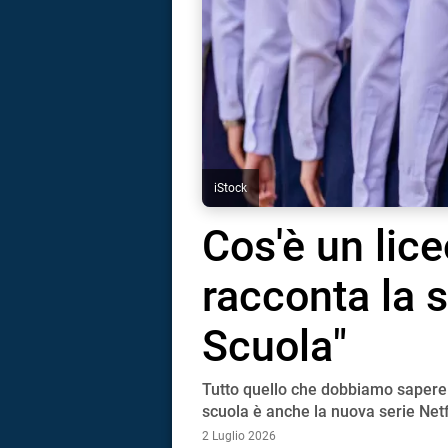
iStock
Cos'è un lice
racconta la 
Scuola"
Tutto quello che dobbiamo sapere su
i
scuola è anche la nuova serie Netfl
2 Luglio 2026
tografico