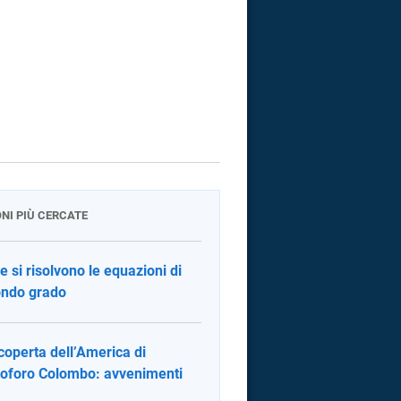
ONI PIÙ CERCATE
 si risolvono le equazioni di
ndo grado
coperta dell’America di
toforo Colombo: avvenimenti