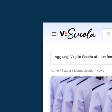
Cosa
Salta
vuoi
al
impar
contenuto
Aggiungi
Virgilio Scuola
alle tue fon
Home
Scuola
Mondo Scuola
News