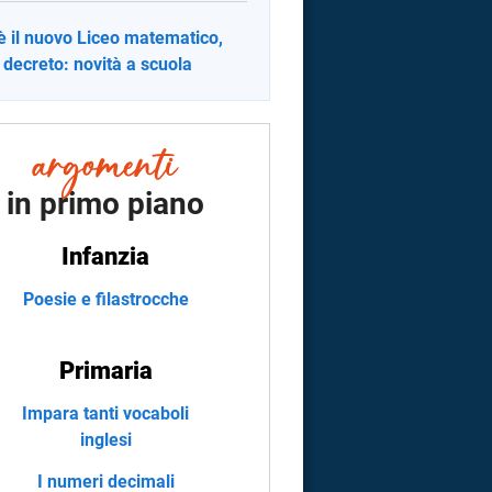
è il nuovo Liceo matematico,
il decreto: novità a scuola
in primo piano
Infanzia
Poesie e filastrocche
Primaria
Impara tanti vocaboli
inglesi
I numeri decimali