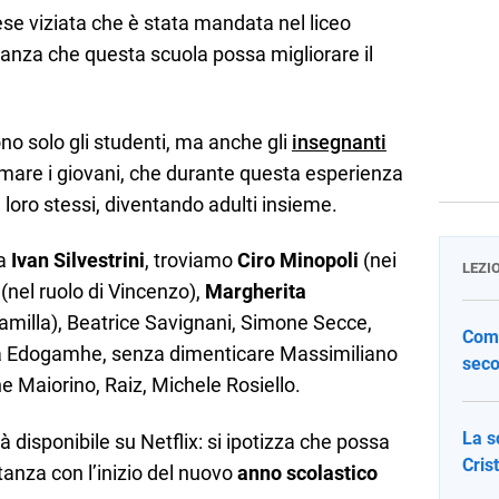
se viziata che è stata mandata nel liceo
eranza che questa scuola possa migliorare il
ono solo gli studenti, ma anche gli
insegnanti
 formare i giovani, che durante questa esperienza
loro stessi, diventando adulti insieme.
da
Ivan Silvestrini
, troviamo
Ciro Minopoli
(nei
LEZI
(nel ruolo di Vincenzo),
Margherita
amilla), Beatrice Savignani, Simone Secce,
Come
icia Edogamhe, senza dimenticare Massimiliano
seco
ene Maiorino, Raiz, Michele Rosiello.
La s
à disponibile su Netflix: si ipotizza che possa
Cris
anza con l’inizio del nuovo
anno scolastico