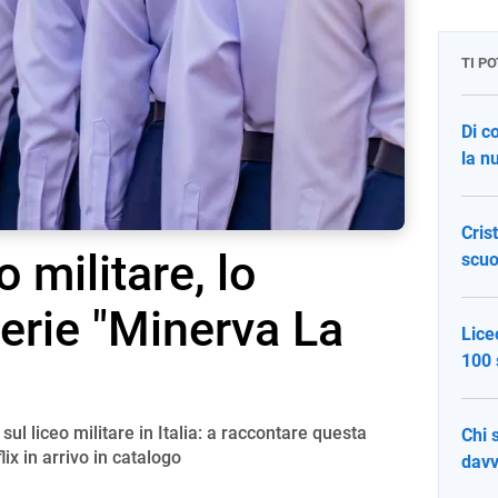
TI P
Di c
la n
Cris
o militare, lo
scuo
serie "Minerva La
Lice
100 
l liceo militare in Italia: a raccontare questa
Chi s
ix in arrivo in catalogo
davv