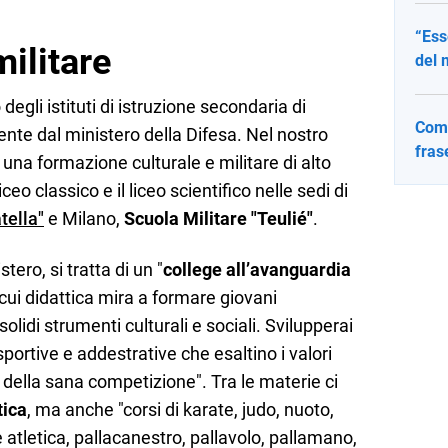
“Ess
militare
del 
degli istituti di istruzione secondaria di
Come
nte dal ministero della Difesa. Nel nostro
fras
 una formazione culturale e militare di alto
iceo classico e il liceo scientifico nelle sedi di
ella"​
e Milano,
Scuola Militare "Teulié​"
​.
ero, si tratta di un "
college all’avanguardia
a cui didattica mira a formare giovani
solidi strumenti culturali e sociali. Svilupperai
 sportive e addestrative che esaltino i valori
 e della sana competizione". Tra le materie ci
tica
, ma anche "corsi di karate, judo, nuoto,
 atletica, pallacanestro, pallavolo, pallamano,