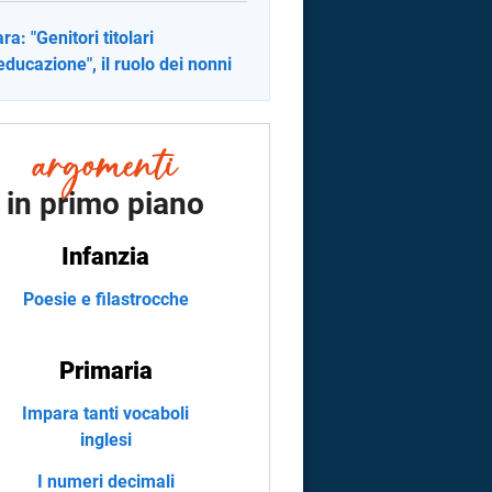
ra: "Genitori titolari
'educazione", il ruolo dei nonni
in primo piano
Infanzia
Poesie e filastrocche
Primaria
Impara tanti vocaboli
inglesi
I numeri decimali