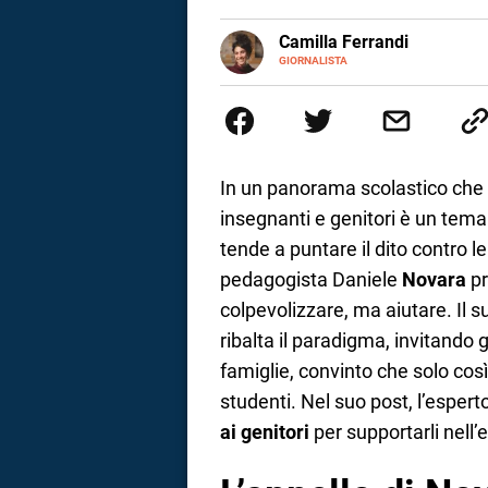
a
E-
Camilla Ferrandi
MAIL
LINKEDIN
GIORNALISTA
Nata e cresciuta a Grosseto, so
correnze
Nel 2016 decido di trasformare l
più fermata. L’attualità è il mio
la mente.
In un panorama scolastico che 
insegnanti e genitori è un tem
tende a puntare il dito contro le f
pedagogista Daniele
Novara
pr
colpevolizzare, ma aiutare. Il s
ribalta il paradigma, invitando 
famiglie, convinto che solo così
studenti. Nel suo post, l’esper
ai genitori
per supportarli nell’e