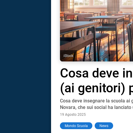
iStock
Cosa deve in
(ai genitori)
Cosa deve insegnare la scuola ai g
Novara, che sui social ha lanciato 
19 Agosto 2025
i
Mondo Scuola
News
tografico