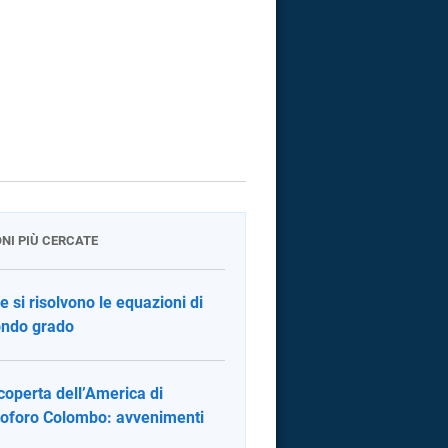
ONI PIÙ CERCATE
 si risolvono le equazioni di
ndo grado
coperta dell’America di
toforo Colombo: avvenimenti