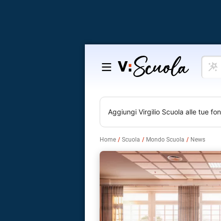
Cosa
Salta
vuoi
al
impar
contenuto
Aggiungi
Virgilio Scuola
alle tue fon
Home
Scuola
Mondo Scuola
News