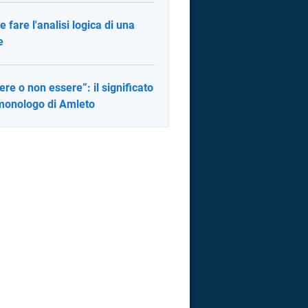
 fare l'analisi logica di una
e
ere o non essere”: il significato
monologo di Amleto