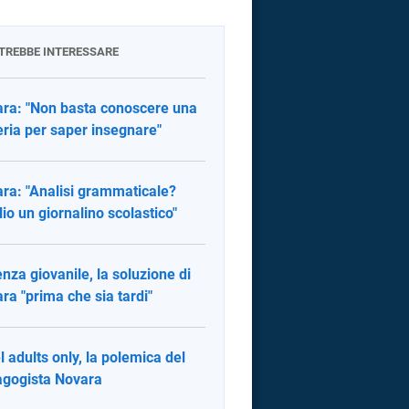
OTREBBE INTERESSARE
ra: "Non basta conoscere una
ria per saper insegnare"
ra: "Analisi grammaticale?
io un giornalino scolastico"
enza giovanile, la soluzione di
ra "prima che sia tardi"
l adults only, la polemica del
gogista Novara