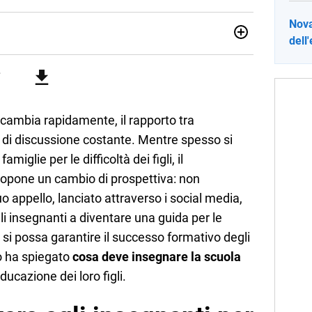
Nova
dell
no una giornalista pubblicista laureata in Scienze politiche.
a passione per la scrittura in un lavoro, e da lì non mi sono
 pane quotidiano, i libri la mia via per evadere e viaggiare con
cambia rapidamente, il rapporto tra
a di discussione costante. Mentre spesso si
amiglie per le difficoltà dei figli, il
opone un cambio di prospettiva: non
uo appello, lanciato attraverso i social media,
gli insegnanti a diventare una guida per le
 si possa garantire il successo formativo degli
to ha spiegato
cosa deve insegnare la scuola
ducazione dei loro figli.