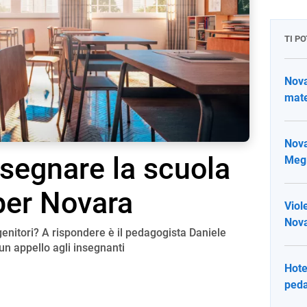
TI P
Nova
mate
Nova
segnare la scuola
Megl
 per Novara
Viol
Nova
enitori? A rispondere è il pedagogista Daniele
un appello agli insegnanti
Hote
peda