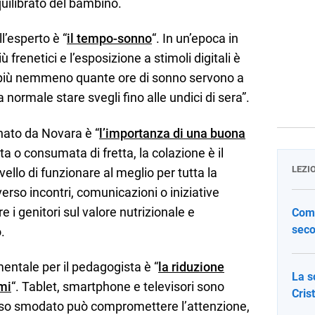
uilibrato del bambino.
ll’esperto è “
il tempo-sonno
“. In un’epoca in
ù frenetici e l’esposizione a stimoli digitali è
o più nemmeno quante ore di sonno servono a
normale stare svegli fino alle undici di sera”.
nato da Novara è “
l’importanza di una buona
a o consumata di fretta, la colazione è il
LEZI
ello di funzionare al meglio per tutta la
verso incontri, comunicazioni o iniziative
e i genitori sul valore nutrizionale e
Come
seco
.
mentale per il pedagogista è “
la riduzione
La s
mi
“. Tablet, smartphone e televisori sono
Cris
 uso smodato può compromettere l’attenzione,