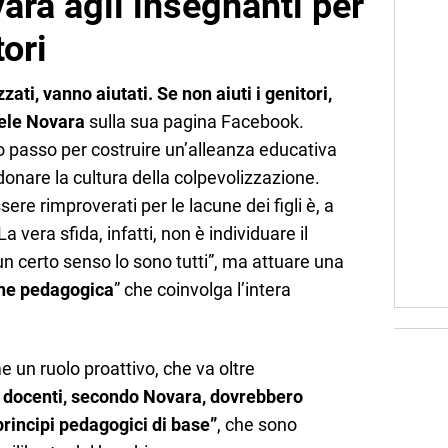
vara agli insegnanti per
tori
zati, vanno aiutati. Se non aiuti i genitori,
ele Novara
sulla sua pagina Facebook.
o passo per costruire un’alleanza educativa
onare la cultura della colpevolizzazione.
ere rimproverati per le lacune dei figli è, a
 vera sfida, infatti, non è individuare il
un certo senso lo sono tutti”, ma attuare una
ne pedagogica
” che coinvolga l’intera
e un ruolo proattivo, che va oltre
I docenti, secondo Novara, dovrebbero
principi pedagogici di base”
, che sono