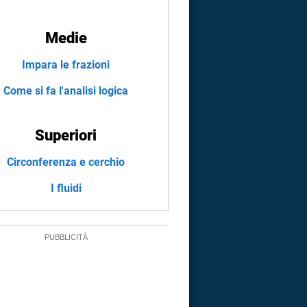
Medie
Impara le frazioni
Come si fa l'analisi logica
Superiori
Circonferenza e cerchio
I fluidi