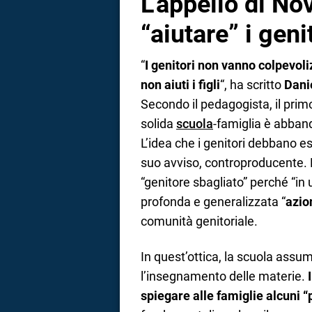
L’appello di No
“aiutare” i geni
“
I genitori non vanno colpevoliz
non aiuti i figli
“, ha scritto
Dani
Secondo il pedagogista, il prim
solida
scuola
-famiglia è abband
L’idea che i genitori debbano ess
suo avviso, controproducente. La
“genitore sbagliato” perché “in 
profonda e generalizzata “
azio
comunità genitoriale.
In quest’ottica, la scuola assum
l’insegnamento delle materie.
spiegare alle famiglie alcuni “