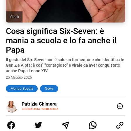
iStock
Cosa significa Six-Seven: è
mania a scuola e lo fa anche il
Papa
Il gesto del Six-Seven non è solo un tormentone che identifica le
Gen Z e Alpfa: è così "contagioso" e virale da aver conquistato
anche Papa Leone XIV
25 Maggio 2026
Mondo Scuola
News
E-
Patrizia Chimera
MAIL
LINKEDIN
GIORNALISTA PUBBLICISTA
Giornalista pubblicista, è appassionata di sostenibilità e
cultura. Dopo la laurea in scienze della comunicazione ha
collaborato con grandi gruppi editoriali e agenzie di
comunicazione specializzandosi nella scrittura di articoli