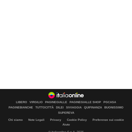
LIBERO
VIRGILIO
PAGINEGIALLE
PAGINEGIALLE SHOP
PGCASA
PAGINEBIANCHE
TUTTOCITTÀ
DILEI
SIVIAGGIA
QUIFINANZA
BUONISSIMO
SUPEREVA
Chi siamo
Note Legali
Privacy
Cookie Policy
Preferenze sui cookie
Aiuto
© Italiaonline S.p.A. 2026