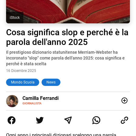
iStock
Cosa significa slop e perché è la
parola dell'anno 2025
Il prestigioso dizionario statunitense Merriam-Webster ha
incoronato "slop" come parola dell'anno 2025: cosa significa e
perché è stata scelta
16 Dicembre 2025
Mondo Scuola
News
E-
Camilla Ferrandi
MAIL
LINKEDIN
GIORNALISTA
Nata e cresciuta a Grosseto, sono una giornalista
pubblicista laureata in Scienze politiche. Nel 2016 decido
di trasformare la passione per la scrittura in un lavoro, e
da lì non mi sono più fermata. L’attualità è il mio pane
quotidiano, i libri la mia via per evadere e viaggiare con la
Ogni anno i principali dizionari scelgono una parola