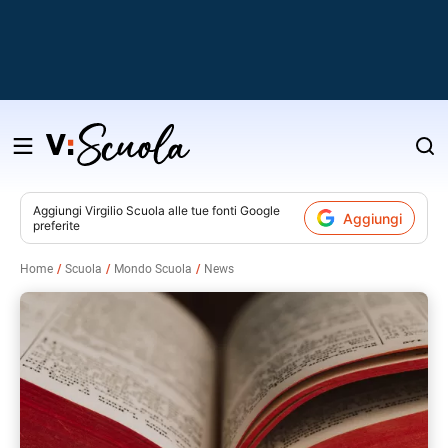
Salta
al
contenuto
Aggiungi
Virgilio Scuola
alle tue fonti Google
Aggiungi
preferite
v
Home
Scuola
Mondo Scuola
News
i