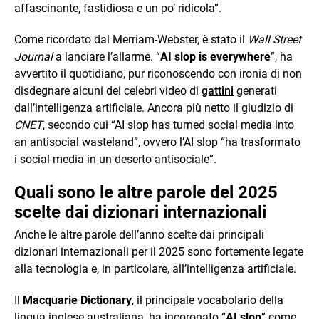
affascinante, fastidiosa e un po’ ridicola”.
Come ricordato dal Merriam-Webster, è stato il
Wall Street
Journal
a lanciare l’allarme. “
AI slop is everywhere
”, ha
avvertito il quotidiano, pur riconoscendo con ironia di non
disdegnare alcuni dei celebri video di
gattini
generati
dall’intelligenza artificiale. Ancora più netto il giudizio di
CNET
, secondo cui “AI slop has turned social media into
an antisocial wasteland”, ovvero l’AI slop “ha trasformato
i social media in un deserto antisociale”.
Quali sono le altre parole del 2025
scelte dai dizionari internazionali
Anche le altre parole dell’anno scelte dai principali
dizionari internazionali per il 2025 sono fortemente legate
alla tecnologia e, in particolare, all’intelligenza artificiale.
Il
Macquarie Dictionary
, il principale vocabolario della
lingua inglese australiana, ha incoronato “
AI slop
” come