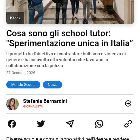
iStock
Cosa sono gli school tutor:
"Sperimentazione unica in Italia”
Il progetto ha l'obiettivo di contrastare bullismo e violenza di
genere e ha coinvolto otto volontari che lavorano in
collaborazione con la polizia
27 Gennaio 2026
Mondo Scuola
News
E-
Stefania Bernardini
MAIL
GIORNALISTA
Giornalista professionista dal 2012, ha collaborato con le
principali testate nazionali. Ha scritto e realizzato servizi
Tv di cronaca, politica, scuola, economia e spettacolo. Ha
esperienze nella redazione di testate giornalistiche online
e Tv e lavora anche nell’ambito social
Diverse scuole e comuni sono attivi nell’ideare e rendere