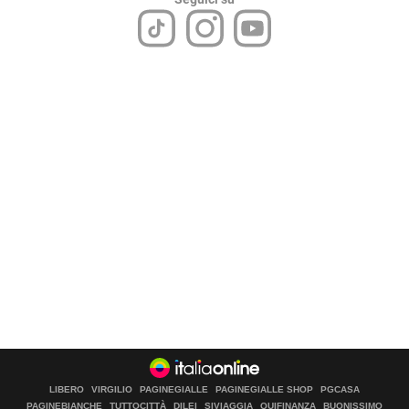
LIBERO
VIRGILIO
PAGINEGIALLE
PAGINEGIALLE SHOP
PGCASA
PAGINEBIANCHE
TUTTOCITTÀ
DILEI
SIVIAGGIA
QUIFINANZA
BUONISSIMO