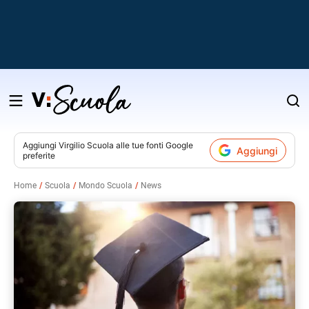
Salta
al
contenuto
Aggiungi
Virgilio Scuola
alle tue fonti Google
Aggiungi
preferite
v
Home
Scuola
Mondo Scuola
News
i