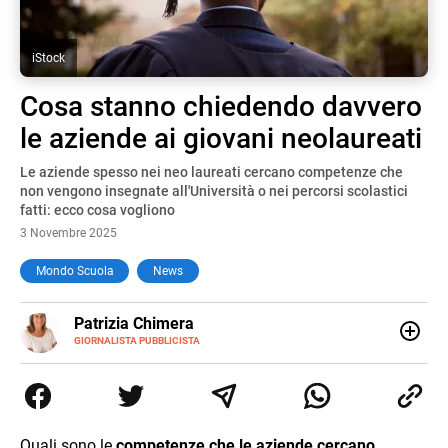
iStock
Cosa stanno chiedendo davvero
le aziende ai giovani neolaureati
Le aziende spesso nei neo laureati cercano competenze che
non vengono insegnate all'Università o nei percorsi scolastici
fatti: ecco cosa vogliono
3 Novembre 2025
Mondo Scuola
News
E-
Patrizia Chimera
MAIL
LINKEDIN
GIORNALISTA PUBBLICISTA
Giornalista pubblicista, è appassionata di sostenibilità e
cultura. Dopo la laurea in scienze della comunicazione ha
collaborato con grandi gruppi editoriali e agenzie di
comunicazione specializzandosi nella scrittura di articoli
sul mondo scolastico.
Quali sono le
competenze che le aziende cercano