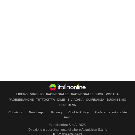
LIBERO
VIRGILIO
PAGINEGIALLE
PAGINEGIALLE SHOP
PGCASA
PAGINEBIANCHE
TUTTOCITTÀ
DILEI
SIVIAGGIA
QUIFINANZA
BUONISSIMO
SUPEREVA
Chi siamo
Note Legali
Privacy
Cookie Policy
Preferenze sui cookie
Aiuto
© Italiaonline S.p.A. 2026
Direzione e coordinamento di Libero Acquisition S.á r.l.
P. IVA 03970540963