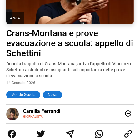
ANSA
Crans-Montana e prove
evacuazione a scuola: appello di
Schettini
Dopo la tragedia di Crans-Montana, arriva l'appello di Vincenzo
Schettini a studenti e insegnanti sull'importanza delle prove
d'evacuazione a scuola
14 Gennaio 2026
Mondo Scuola
News
E-
Camilla Ferrandi
MAIL
LINKEDIN
GIORNALISTA
Nata e cresciuta a Grosseto, sono una giornalista
pubblicista laureata in Scienze politiche. Nel 2016 decido
di trasformare la passione per la scrittura in un lavoro, e
da lì non mi sono più fermata. L’attualità è il mio pane