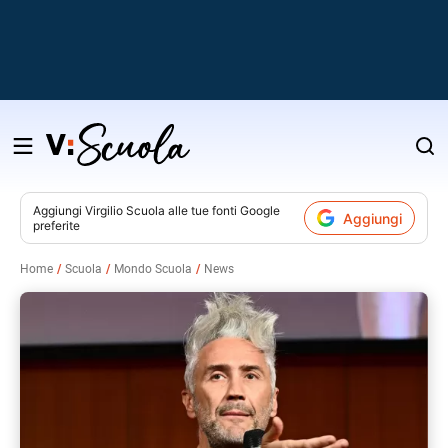
Salta
al
contenuto
Aggiungi
Virgilio Scuola
alle tue fonti Google
Aggiungi
preferite
v
Home
Scuola
Mondo Scuola
News
i