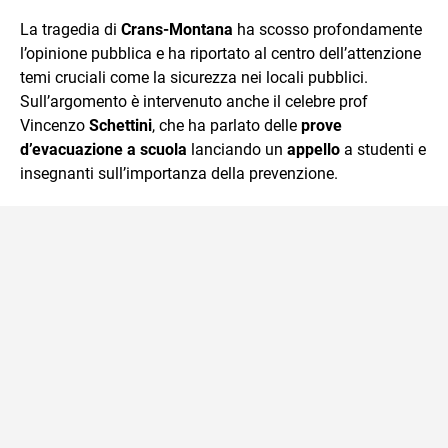
quotidiano, i libri la mia via per evadere e viaggiare con la
La tragedia di
Crans-Montana
ha scosso profondamente
mente.
l’opinione pubblica e ha riportato al centro dell’attenzione
temi cruciali come la sicurezza nei locali pubblici.
Sull’argomento è intervenuto anche il celebre prof
Vincenzo
Schettini
, che ha parlato delle
prove
d’evacuazione a scuola
lanciando un
appello
a studenti e
insegnanti sull’importanza della prevenzione.