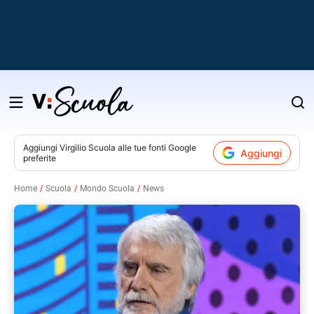
Salta
al
contenuto
Aggiungi
Virgilio Scuola
alle tue fonti Google
Aggiungi
preferite
v
Home
Scuola
Mondo Scuola
News
i