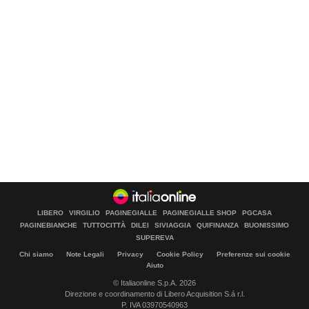
LIBERO
VIRGILIO
PAGINEGIALLE
PAGINEGIALLE SHOP
PGCASA
PAGINEBIANCHE
TUTTOCITTÀ
DILEI
SIVIAGGIA
QUIFINANZA
BUONISSIMO
SUPEREVA
Chi siamo
Note Legali
Privacy
Cookie Policy
Preferenze sui cookie
Aiuto
© Italiaonline S.p.A. 2026
Direzione e coordinamento di Libero Acquisition S.á r.l.
P. IVA 03970540963