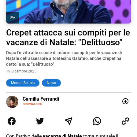
IPA
Crepet attacca sui compiti per le
vacanze di Natale: "Delittuoso"
Dopo l'invito alle scuole di ridurre i compiti per le vacanze di
Natale dell'assessore altoatesino Galateo, anche Crepet ha
detto la sua: "Delittuoso"
19 Dicembre 2025
Mondo Scuola
News
E-
Camilla Ferrandi
MAIL
LINKEDIN
GIORNALISTA
Nata e cresciuta a Grosseto, sono una giornalista
pubblicista laureata in Scienze politiche. Nel 2016 decido
di trasformare la passione per la scrittura in un lavoro, e
da lì non mi sono più fermata. L’attualità è il mio pane
quotidiano, i libri la mia via per evadere e viaggiare con la
Con l’arrivo delle
vacanze di
Natale
torna puntuale il