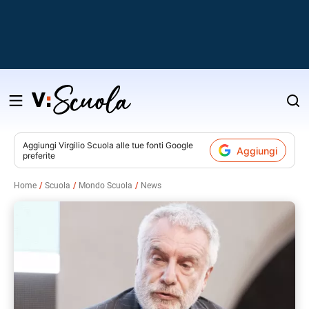
Salta
al
contenuto
Aggiungi
Virgilio Scuola
alle tue fonti Google
Aggiungi
preferite
v
Home
Scuola
Mondo Scuola
News
i