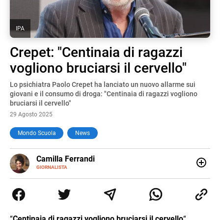
IPA
Crepet: "Centinaia di ragazzi
vogliono bruciarsi il cervello"
Lo psichiatra Paolo Crepet ha lanciato un nuovo allarme sui
giovani e il consumo di droga: "Centinaia di ragazzi vogliono
bruciarsi il cervello"
29 Agosto 2025
Mondo Scuola
News
E-
Camilla Ferrandi
MAIL
LINKEDIN
GIORNALISTA
Nata e cresciuta a Grosseto, sono una giornalista
pubblicista laureata in Scienze politiche. Nel 2016 decido
di trasformare la passione per la scrittura in un lavoro, e
da lì non mi sono più fermata. L’attualità è il mio pane
quotidiano, i libri la mia via per evadere e viaggiare con la
“
Centinaia di ragazzi vogliono bruciarsi il cervello
“.