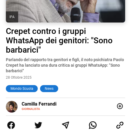
IPA
Crepet contro i gruppi
WhatsApp dei genitori: "Sono
barbarici"
Parlando del rapporto tra genitori e figli, il noto psichiatra Paolo
Crepet ha lanciato una dura critica ai gruppi WhatsApp: "Sono
barbarici"
28 Ottobre 2025
Mondo Scuola
News
E-
Camilla Ferrandi
MAIL
LINKEDIN
GIORNALISTA
Nata e cresciuta a Grosseto, sono una giornalista
pubblicista laureata in Scienze politiche. Nel 2016 decido
di trasformare la passione per la scrittura in un lavoro, e
da lì non mi sono più fermata. L’attualità è il mio pane