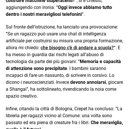
costruire macchine stupefacenti?
”, si è chiesto,
aggiungendo con ironia: “
Oggi invece abbiamo tutto
dentro i nostri meravigliosi telefonini
“.
Sul fronte dell’istruzione, ha lanciato una provocazione:
“Se un ragazzo può usare una chat di intelligenza
artificiale per costruirsi su misura una propria formazione,
allora mi chiedo:
che bisogno c’è di andare a scuola?
“. E
ha messo in guardia dai rischi legati all’abuso di
tecnologia da parte dei più giovani: “
Memoria e capacità
di attenzione sono precipitate
. I bambini saranno
incapaci di fare un riassunto, di scrivere in corsivo. Lo
dicono i neuroscienziati. Invece
devono annoiarsi
, giocare
a Shangai”, ha sottolineato, rivendicando la noia come
spazio creativo.
Infine, citando la città di Bologna, Crepet ha concluso: “La
libreria per ragazzi vicino al Comune: una volta sono
passato ed era piena di creature fra i libri.
Che meraviglia,