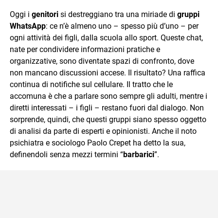
quotidiano, i libri la mia via per evadere e viaggiare con la
Oggi i
genitori
si destreggiano tra una miriade di
gruppi
mente.
WhatsApp
: ce n’è almeno uno – spesso più d’uno – per
ogni attività dei figli, dalla scuola allo sport. Queste chat,
nate per condividere informazioni pratiche e
organizzative, sono diventate spazi di confronto, dove
non mancano discussioni accese. Il risultato? Una raffica
continua di notifiche sul cellulare. Il tratto che le
accomuna è che a parlare sono sempre gli adulti, mentre i
diretti interessati – i figli – restano fuori dal dialogo. Non
sorprende, quindi, che questi gruppi siano spesso oggetto
di analisi da parte di esperti e opinionisti. Anche il noto
psichiatra e sociologo Paolo Crepet ha detto la sua,
definendoli senza mezzi termini “
barbarici
”.