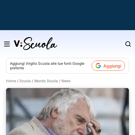
Salta
al
contenuto
Aggiungi
Virgilio Scuola
alle tue fonti Google
Aggiungi
preferite
v
Home
Scuola
Mondo Scuola
News
i