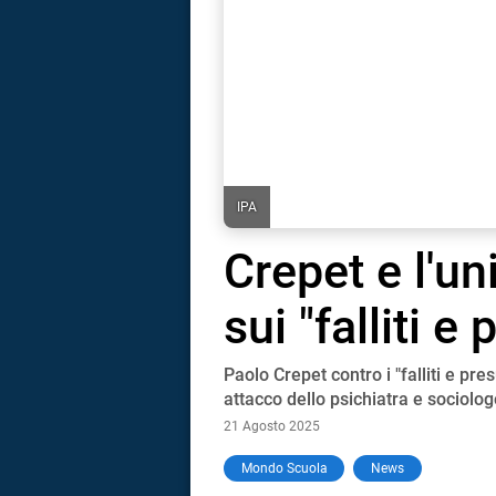
IPA
Crepet e l'uni
sui "falliti e
Paolo Crepet contro i "falliti e pre
attacco dello psichiatra e sociolog
21 Agosto 2025
i
Mondo Scuola
News
tografico