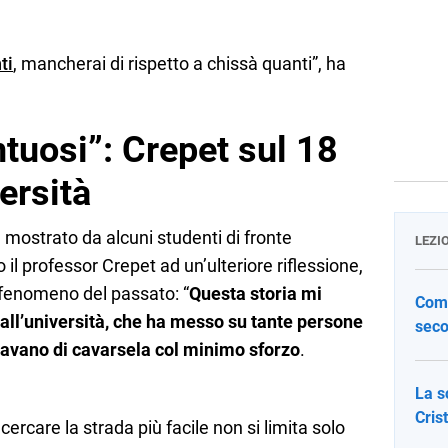
ti
, mancherai di rispetto a chissà quanti”, ha
ntuosi”: Crepet sul 18
versità
mostrato da alcuni studenti di fronte
LEZI
 il professor Crepet ad un’ulteriore riflessione,
 fenomeno del passato: “
Questa storia mi
Come
o all’università, che ha messo su tante persone
seco
savano di cavarsela col minimo sforzo
.
La s
Cris
rcare la strada più facile non si limita solo