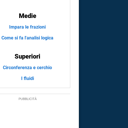
Medie
Impara le frazioni
Come si fa l'analisi logica
Superiori
Circonferenza e cerchio
I fluidi