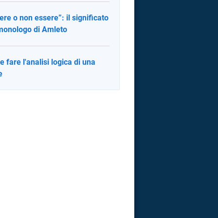
ere o non essere”: il significato
monologo di Amleto
 fare l'analisi logica di una
e