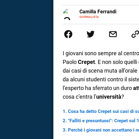
a
E-
Camilla Ferrandi
MAIL
LINKEDIN
GIORNALISTA
Nata e cresciuta a Grosseto, so
correnze
Nel 2016 decido di trasformare l
più fermata. L’attualità è il mio
la mente.
I giovani sono sempre al centro 
Paolo
Crepet
. E non solo quell
dai casi di scena muta all’oral
da alcuni studenti contro il sis
l’esperto ha sferrato un duro
at
cosa c’entra l’
università
?
Cosa ha detto Crepet sui casi di s
"Falliti e presuntuosi": Crepet sul 1
Perché i giovani non accettano i no