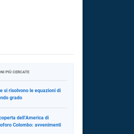
ONI PIÙ CERCATE
 si risolvono le equazioni di
ndo grado
coperta dell’America di
toforo Colombo: avvenimenti