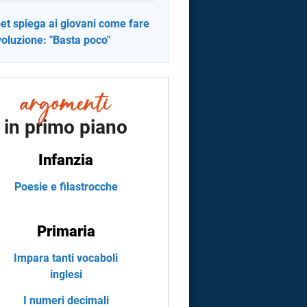
et spiega ai giovani come fare
ivoluzione: "Basta poco"
in primo piano
Infanzia
Poesie e filastrocche
Primaria
Impara tanti vocaboli
inglesi
I numeri decimali