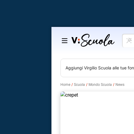
Cosa
Salta
vuoi
al
impar
contenuto
Aggiungi
Virgilio Scuola
alle tue fon
Home
Scuola
Mondo Scuola
News