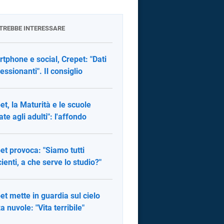
OTREBBE INTERESSARE
tphone e social, Crepet: "Dati
essionanti". Il consiglio
et, la Maturità e le scuole
ate agli adulti": l'affondo
et provoca: "Siamo tutti
cienti, a che serve lo studio?"
et mette in guardia sul cielo
a nuvole: "Vita terribile"