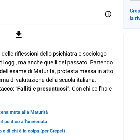
Crep
la r
no una giornalista pubblicista laureata in Scienze politiche.
a passione per la scrittura in un lavoro, e da lì non mi sono
 pane quotidiano, i libri la mia via per evadere e viaggiare con
delle riflessioni dello psichiatra e sociologo
i di oggi, ma anche quelli del passato. Partendo
e dell’esame di Maturità, protesta messa in atto
tema di valutazione della scuola italiana,
tacco
: “
Falliti e presuntuosi
“. Con chi ce l’ha e
cena muta alla Maturità
8 politico all'università
 e di chi è la colpa (per Crepet)