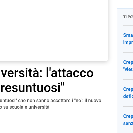
TI P
Smar
impr
Crep
versità: l'attacco
"viet
 presuntuosi"
Crep
defi
suntuosi" che non sanno accettare i "no": il nuovo
o su scuola e università
Crep
senz