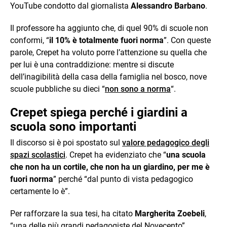
YouTube condotto dal giornalista
Alessandro Barbano
.
Il professore ha aggiunto che, di quel 90% di scuole non
conformi, “
il 10% è totalmente fuori norma
”. Con queste
parole, Crepet ha voluto porre l’attenzione su quella che
per lui è una contraddizione: mentre si discute
dell’inagibilità della casa della famiglia nel bosco, nove
scuole pubbliche su dieci “
non sono a norma
“.
Crepet spiega perché i giardini a
scuola sono importanti
Il discorso si è poi spostato sul
valore pedagogico degli
spazi scolastici
. Crepet ha evidenziato che “
una scuola
che non ha un cortile, che non ha un giardino, per me è
fuori norma
” perché “dal punto di vista pedagogico
certamente lo è”.
Per rafforzare la sua tesi, ha citato
Margherita Zoebeli
,
“una delle più grandi pedagogiste del Novecento”,