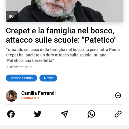
IPA
Crepet e la famiglia nel bosco,
attacco sulle scuole: "Patetico"
Tornando sul caso della famiglia nel bosco, lo psichiatra Paolo
Crepet ha lanciato un duro attacco sulle scuole italiane:
"Patetico, una barzelletta"
9 Dicembre 2025
Mondo Scuola
News
E-
Camilla Ferrandi
MAIL
LINKEDIN
GIORNALISTA
Nata e cresciuta a Grosseto, sono una giornalista
pubblicista laureata in Scienze politiche. Nel 2016 decido
di trasformare la passione per la scrittura in un lavoro, e
da lì non mi sono più fermata. L’attualità è il mio pane
quotidiano, i libri la mia via per evadere e viaggiare con la