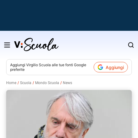
Salta
al
contenuto
Aggiungi
Virgilio Scuola
alle tue fonti Google
Aggiungi
preferite
v
Home
Scuola
Mondo Scuola
News
i