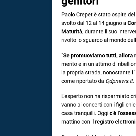
genitori
Paolo Crepet è stato ospite de
svolto dal 12 al 14 giugno a
Con
Maturità
, durante il suo interv
rivolto lo sguardo al mondo de
"
Se promuoviamo tutti, allor
merito e in un attimo di ribellio
la propria strada, nonostante i 
come riportato da
Qdpnews.it
.
L’esperto non ha risparmiato crit
vanno ai concerti con i figli chi
casa tranquilli. Oggi
c’è l’osses
mattino con il
registro elettron