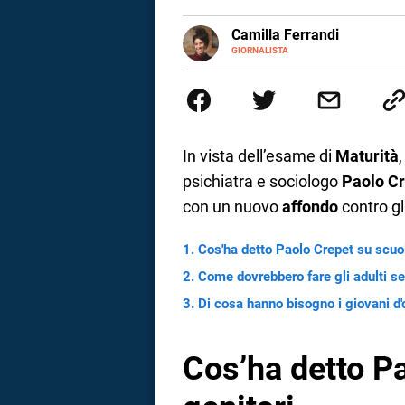
a
E-
Camilla Ferrandi
MAIL
LINKEDIN
GIORNALISTA
Nata e cresciuta a Grosseto, so
correnze
Nel 2016 decido di trasformare l
più fermata. L’attualità è il mio
la mente.
In vista dell’esame di
Maturità
psichiatra e sociologo
Paolo C
con un nuovo
affondo
contro gl
Cos'ha detto Paolo Crepet su scuol
Come dovrebbero fare gli adulti s
Di cosa hanno bisogno i giovani d'
Cos’ha detto P