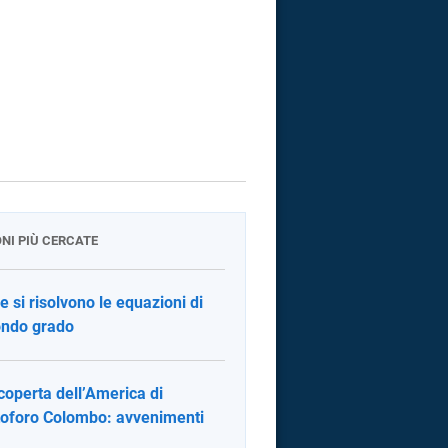
ONI PIÙ CERCATE
 si risolvono le equazioni di
ndo grado
coperta dell’America di
toforo Colombo: avvenimenti