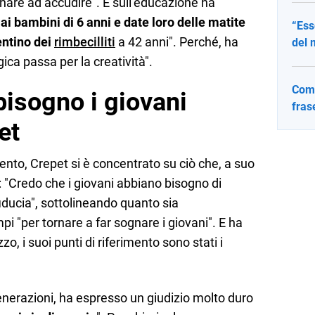
gnare ad accudire". E sull’educazione ha
ai bambini di 6 anni e date loro delle matite
“Ess
entino dei
rimbecilliti
a 42 anni". Perché, ha
del 
ica passa per la creatività".
Come
bisogno i giovani
fras
et
vento, Crepet si è concentrato su ciò che, a suo
: "Credo che i giovani abbiano bisogno di
iducia", sottolineando quanto sia
 "per tornare a far sognare i giovani". E ha
o, i suoi punti di riferimento sono stati i
nerazioni, ha espresso un giudizio molto duro