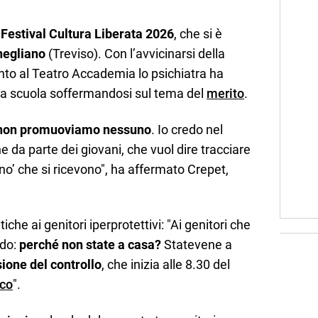
l
Festival Cultura Liberata 2026
, che si è
egliano
(Treviso). Con l’avvicinarsi della
ento al Teatro Accademia lo psichiatra ha
lla scuola soffermandosi sul tema del
merito
.
a non promuoviamo nessuno
. Io credo nel
ne da parte dei giovani, che vuol dire tracciare
‘no’ che si ricevono", ha affermato Crepet,
iche ai genitori iperprotettivi: "Ai genitori che
edo:
perché non state a casa?
Statevene a
sione del controllo
, che inizia alle 8.30 del
ico
".