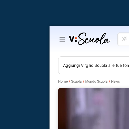
Cosa
Salta
vuoi
al
impar
contenuto
Aggiungi
Virgilio Scuola
alle tue fon
Home
Scuola
Mondo Scuola
News