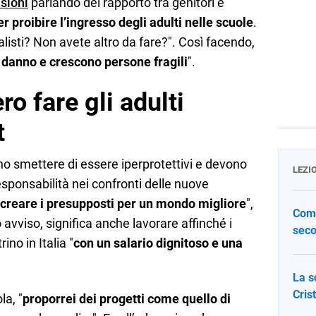
asioni
parlando del rapporto tra genitori e
er proibire l’ingresso degli adulti nelle scuole
.
listi? Non avete altro da fare?". Così facendo,
n danno e crescono persone fragili
".
 fare gli adulti
t
no smettere di essere iperprotettivi e devono
LEZI
responsabilità nei confronti delle nuove
 creare i presupposti per un mondo migliore
",
Come
 avviso, significa anche lavorare affinché i
seco
rino in Italia "
con un salario dignitoso e una
La s
Cris
a, "
proporrei dei progetti come quello di