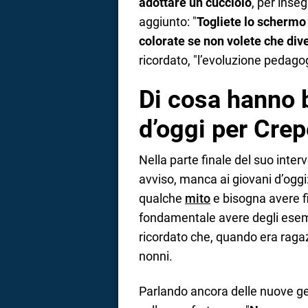
adottare un cucciolo
, per inse
aggiunto: "
Togliete lo schermo 
colorate
se non volete che div
ricordato, "l’evoluzione pedagog
Di cosa hanno 
d’oggi per Crep
Nella parte finale del suo inter
avviso, manca ai giovani d’oggi
qualche
mito
e bisogna avere f
fondamentale avere degli esempi
ricordato che, quando era ragazz
nonni.
Parlando ancora delle nuove ge