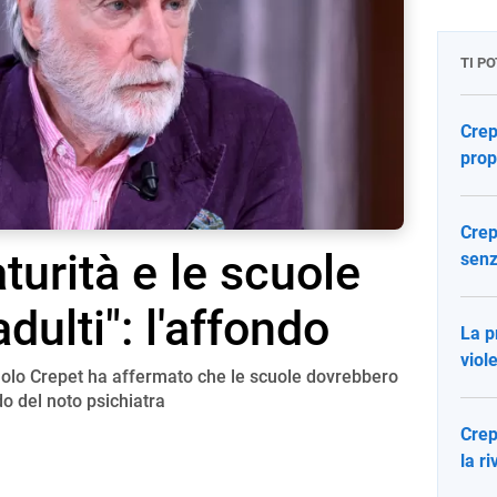
TI P
Crep
prop
Crep
turità e le scuole
senz
adulti": l'affondo
La p
viol
Paolo Crepet ha affermato che le scuole dovrebbero
ndo del noto psichiatra
Crep
la r