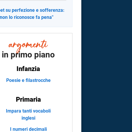
et su perfezione e sofferenza:
 non lo riconosce fa pena"
in primo piano
Infanzia
Poesie e filastrocche
Primaria
Impara tanti vocaboli
inglesi
I numeri decimali