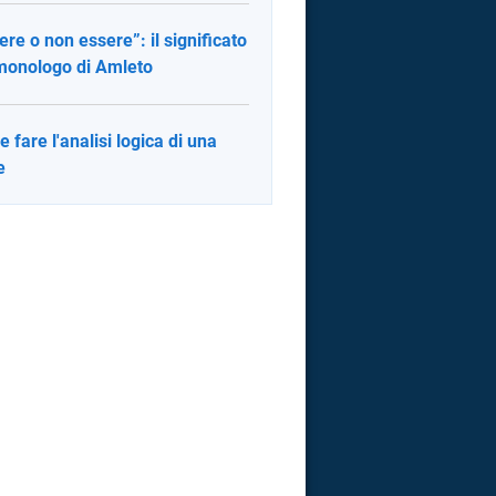
ere o non essere”: il significato
monologo di Amleto
 fare l'analisi logica di una
e