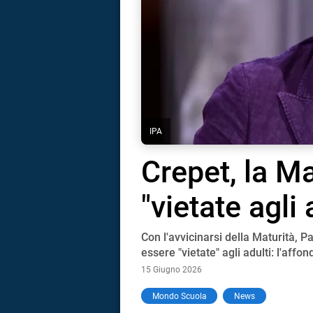
IPA
Crepet, la Ma
"vietate agli 
Con l'avvicinarsi della Maturità, 
essere "vietate" agli adulti: l'affo
15 Giugno 2026
i
Mondo Scuola
News
tografico