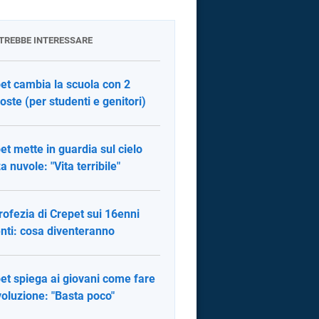
OTREBBE INTERESSARE
et cambia la scuola con 2
oste (per studenti e genitori)
et mette in guardia sul cielo
a nuvole: "Vita terribile"
rofezia di Crepet sui 16enni
enti: cosa diventeranno
et spiega ai giovani come fare
ivoluzione: "Basta poco"