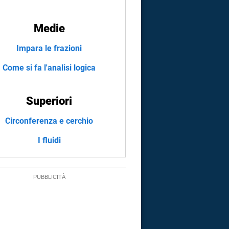
Medie
Impara le frazioni
Come si fa l'analisi logica
Superiori
Circonferenza e cerchio
I fluidi