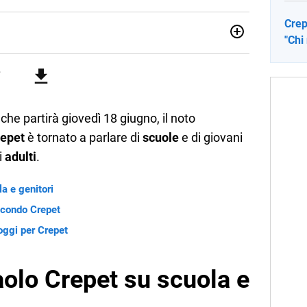
Crep
"Chi
no una giornalista pubblicista laureata in Scienze politiche.
a passione per la scrittura in un lavoro, e da lì non mi sono
 pane quotidiano, i libri la mia via per evadere e viaggiare con
, che partirà giovedì 18 giugno, il noto
repet
è tornato a parlare di
scuole
e di giovani
i
adulti
.
a e genitori
econdo Crepet
oggi per Crepet
aolo Crepet su scuola e