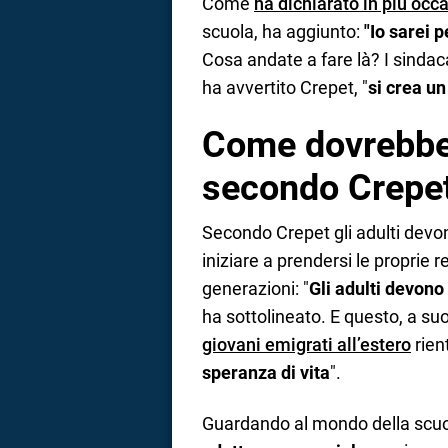
Come
ha dichiarato in più occ
scuola, ha aggiunto:
"Io sarei p
Cosa andate a fare là? I sindaca
ha avvertito Crepet, "
si crea u
Come dovrebbero
secondo Crepe
Secondo Crepet gli adulti devo
iniziare a prendersi le proprie 
generazioni: "
Gli adulti devono
ha sottolineato. E questo, a suo
giovani emigrati all’estero
rient
speranza di vita
".
Guardando al mondo della scuol