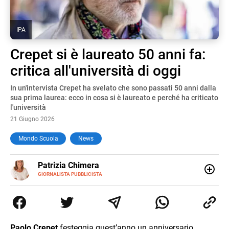
IPA
Crepet si è laureato 50 anni fa:
critica all'università di oggi
In un'intervista Crepet ha svelato che sono passati 50 anni dalla
sua prima laurea: ecco in cosa si è laureato e perché ha criticato
l'università
21 Giugno 2026
Mondo Scuola
News
E-
Patrizia Chimera
MAIL
LINKEDIN
GIORNALISTA PUBBLICISTA
Giornalista pubblicista, è appassionata di sostenibilità e
cultura. Dopo la laurea in scienze della comunicazione ha
collaborato con grandi gruppi editoriali e agenzie di
comunicazione specializzandosi nella scrittura di articoli
sul mondo scolastico.
Paolo Crepet
festeggia quest’anno un anniversario