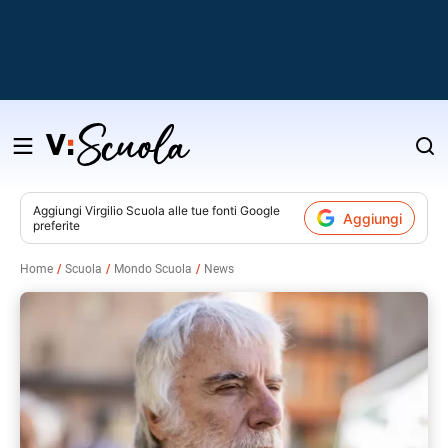
Salta
al
contenuto
Aggiungi
Virgilio Scuola
alle tue fonti Google
Aggiungi
preferite
v
Home
Scuola
Mondo Scuola
News
i